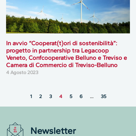
In avvio “Cooperat(t)ori di sostenibilità”:
progetto in partnership tra Legacoop
Veneto, Confcooperative Belluno e Treviso e
Camera di Commercio di Treviso-Belluno
4 Agosto 2023
1
2
3
4
5
6
…
35
Newsletter