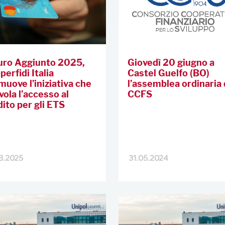
uro Aggiunto 2025,
Giovedì 20 giugno a
erfidi Italia
Castel Guelfo (BO)
muove l’iniziativa che
l’assemblea ordinaria 
vola l’accesso al
CCFS
dito per gli ETS
3.2025
31.05.2024