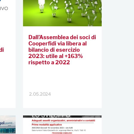
Dall’Assemblea dei soci di
Cooperfidi via libera al
di
bilancio di esercizio
2023: utile al +163%
rispetto a 2022
2.05.2024