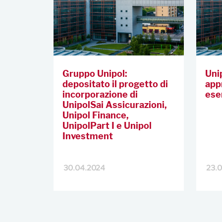
Gruppo Unipol:
Uni
depositato il progetto di
appr
incorporazione di
ese
UnipolSai Assicurazioni,
Unipol Finance,
UnipolPart I e Unipol
Investment
30.04.2024
23.