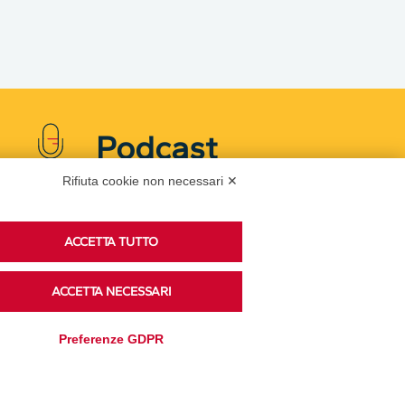
Podcast
Rifiuta cookie non necessari ✕
Ascolta i podcast di approfondimento di Legacoop
ACCETTA TUTTO
su Spreaker.
ACCETTA NECESSARI
Accedi alla sezione
Preferenze GDPR