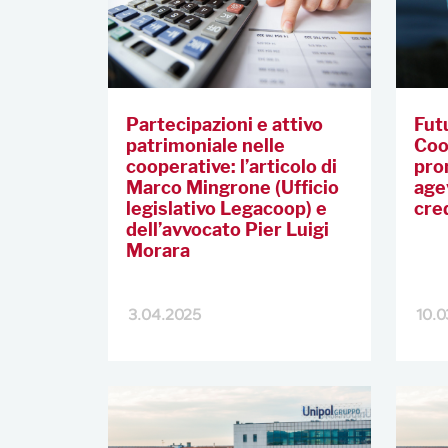
Partecipazioni e attivo
Fut
patrimoniale nelle
Coop
cooperative: l’articolo di
pro
Marco Mingrone (Ufficio
age
legislativo Legacoop) e
cre
dell’avvocato Pier Luigi
Morara
3.04.2025
10.0