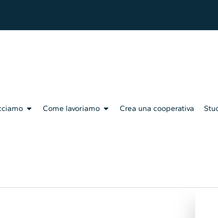
cciamo
Come lavoriamo
Crea una cooperativa
Stud