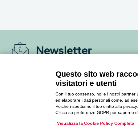
Newsletter
Accedi o iscriviti alla nostra Newsletter Legacoop
Questo sito web raccog
Informazioni per restare sempre aggiornati sul
mondo della cooperazione.
visitatori e utenti
Con il tuo consenso, noi e i nostri partner 
Iscriviti
ed elaborare i dati personali come, ad esem
Poiché rispettiamo il tuo diritto alla privacy
Clicca su preferenze GDPR per saperne di
Archivio Newsletter
Visualizza la Cookie Policy Completa