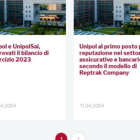
pol e UnipolSai,
Unipol al primo posto
ovati il bilancio di
reputazione nel setto
rcizio 2023
assicurativo e bancari
secondo il modello di
Reptrak Company
04.2024
11.04.2024
1
2