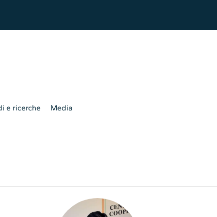
i e ricerche
Media