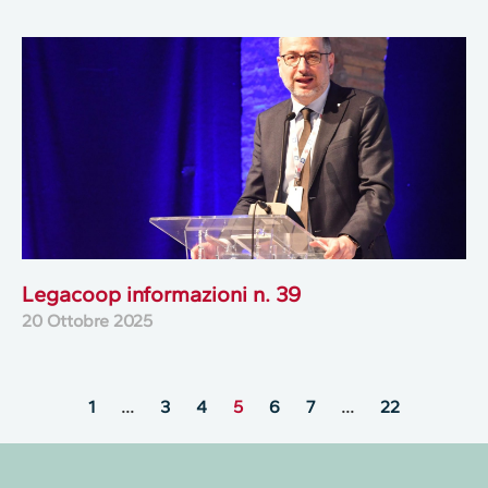
Legacoop informazioni n. 39
20 Ottobre 2025
1
…
3
4
5
6
7
…
22