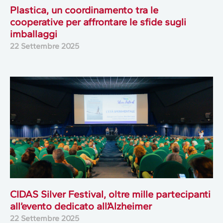
Plastica, un coordinamento tra le
cooperative per affrontare le sfide sugli
imballaggi
22 Settembre 2025
CIDAS Silver Festival, oltre mille partecipanti
all’evento dedicato all’Alzheimer
22 Settembre 2025