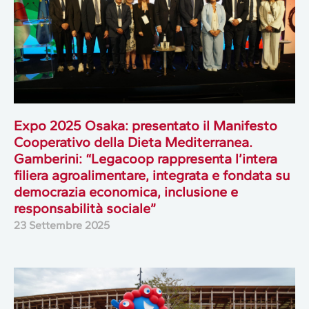
Expo 2025 Osaka: presentato il Manifesto
Cooperativo della Dieta Mediterranea.
Gamberini: “Legacoop rappresenta l’intera
filiera agroalimentare, integrata e fondata su
democrazia economica, inclusione e
responsabilità sociale”
23 Settembre 2025