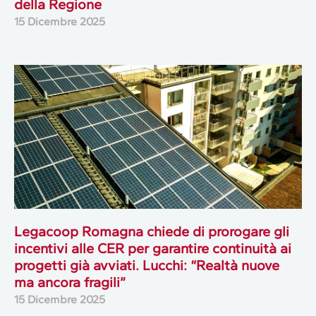
della Regione
15 Dicembre 2025
Legacoop Romagna chiede di prorogare gli
incentivi alle CER per garantire continuità ai
progetti già avviati. Lucchi: “Realtà nuove
ma ancora fragili”
15 Dicembre 2025