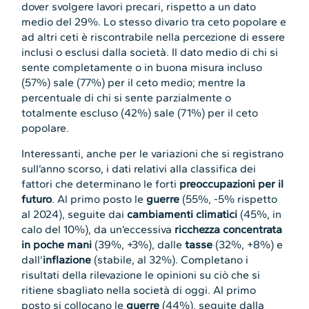
dover svolgere lavori precari, rispetto a un dato
medio del 29%. Lo stesso divario tra ceto popolare e
ad altri ceti è riscontrabile nella percezione di essere
inclusi o esclusi dalla società. Il dato medio di chi si
sente completamente o in buona misura incluso
(57%) sale (77%) per il ceto medio; mentre la
percentuale di chi si sente parzialmente o
totalmente escluso (42%) sale (71%) per il ceto
popolare.
Interessanti, anche per le variazioni che si registrano
sull’anno scorso, i dati relativi alla classifica dei
fattori che determinano le forti
preoccupazioni per il
futuro
. Al primo posto le
guerre
(55%, -5% rispetto
al 2024), seguite dai
cambiamenti climatici
(45%, in
calo del 10%), da un’eccessiva
ricchezza concentrata
in poche mani
(39%, +3%), dalle
tasse
(32%, +8%) e
dall’
inflazione
(stabile, al 32%). Completano i
risultati della rilevazione le opinioni su ciò che si
ritiene sbagliato nella società di oggi. Al primo
posto si collocano le
guerre
(44%), seguite dalla