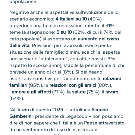
popolazione.
Negative anche le aspettative sull’evoluzione dello
scenario economico:
4 italiani su 10
(40%)
prevedono una fase di recessione, mentre il 31%
teme la stagnazione;
6 su 10
(62%, di cui il 74% del
ceto popolare) si aspettano un
aumento del costo
della vita
. Previsioni più favorevoli invece per la
situazione delle famiglie: diminuisce chi si aspetta
uno scenario “altalenante”, con alti e bassi (-3%
rispetto lo scorso anno), stabile la percentuale di chi
prevede un anno di crisi (8%). Si delineano
aspettative positive per l’andamento delle
relazioni
familiari
(85%), le
relazioni con gli amici
(80%),
l’
amore e gli affetti
(77%), la
salute
(75%), il
lavoro
(64%).
“All’inizio di questo 2026 – sottolinea
Simone
Gamberini
, presidente di Legacoop – non possiamo
dire di non sapere che l’Italia è un Paese attraversato
da un sentimento diffuso di incertezza e