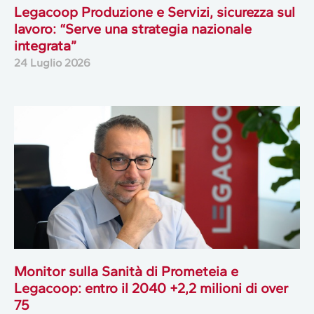
Legacoop Produzione e Servizi, sicurezza sul
lavoro: “Serve una strategia nazionale
integrata”
24 Luglio 2026
Monitor sulla Sanità di Prometeia e
Legacoop: entro il 2040 +2,2 milioni di over
75