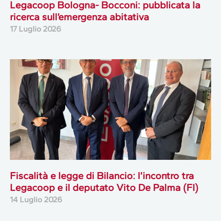
Legacoop Bologna- Bocconi: pubblicata la
ricerca sull’emergenza abitativa
17 Luglio 2026
Fiscalità e legge di Bilancio: l’incontro tra
Legacoop e il deputato Vito De Palma (FI)
14 Luglio 2026