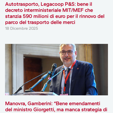
Autotrasporto, Legacoop P&S: bene il
decreto interministeriale MIT/MEF che
stanzia 590 milioni di euro per il rinnovo del
parco del trasporto delle merci
18 Dicembre 2025
Manovra, Gamberini: “Bene emendamenti
del ministro Giorgetti, ma manca strategia di