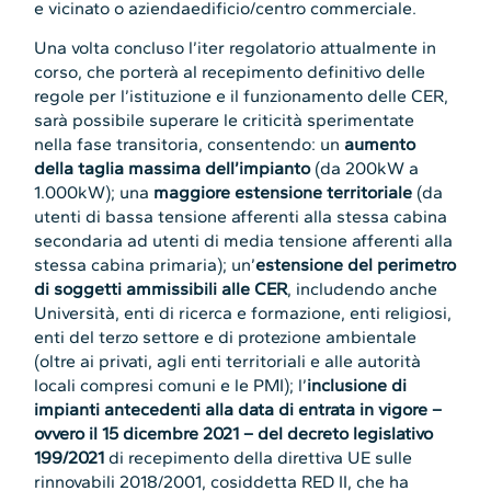
e vicinato o aziendaedificio/centro commerciale.
Una volta concluso l’iter regolatorio attualmente in
corso, che porterà al recepimento definitivo delle
regole per l’istituzione e il funzionamento delle CER,
sarà possibile superare le criticità sperimentate
nella fase transitoria, consentendo: un
aumento
della taglia massima dell’impianto
(da 200kW a
1.000kW); una
maggiore estensione territoriale
(da
utenti di bassa tensione afferenti alla stessa cabina
secondaria ad utenti di media tensione afferenti alla
stessa cabina primaria); un’
estensione del perimetro
di soggetti ammissibili alle CER
, includendo anche
Università, enti di ricerca e formazione, enti religiosi,
enti del terzo settore e di protezione ambientale
(oltre ai privati, agli enti territoriali e alle autorità
locali compresi comuni e le PMI); l’
inclusione di
impianti antecedenti alla data di entrata in vigore –
ovvero il 15 dicembre 2021 – del decreto legislativo
199/2021
di recepimento della direttiva UE sulle
rinnovabili 2018/2001, cosiddetta RED II, che ha