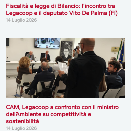
Fiscalità e legge di Bilancio: l’incontro tra
Legacoop e il deputato Vito De Palma (FI)
14 Luglio 2026
CAM, Legacoop a confronto con il ministro
dell’Ambiente su competitività e
sostenibilità
14 Luglio 2026