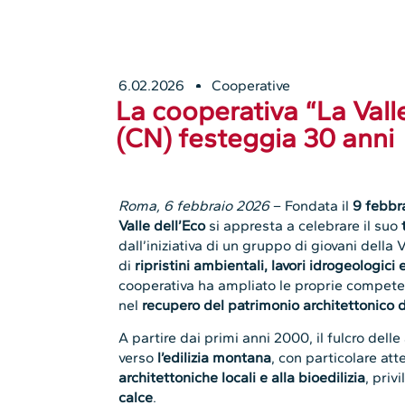
6.02.2026
Cooperative
La cooperativa “La Vall
(CN) festeggia 30 anni
Roma, 6 febbraio 2026
– Fondata il
9 febbr
Valle dell’Eco
si appresta a celebrare il suo
dall’iniziativa di un gruppo di giovani della V
di
ripristini ambientali, lavori idrogeologic
cooperativa ha ampliato le proprie competen
nel
recupero del patrimonio architettonico
A partire dai primi anni 2000, il fulcro dell
verso
l’edilizia montana
, con particolare att
architettoniche locali e alla bioedilizia
, pri
calce
.