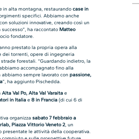
are in alta montagna, restaurando
case in
orgimenti specifici. Abbiamo anche
con soluzioni innovative, creando così un
n successo”, ha raccontato
Matteo
socio fondatore.
hanno prestato la propria opera alla
dei torrenti, opere di ingegneria
e strade forestali. “Guardando indietro, la
 abbiamo accompagnato fino alla
 ma abbiamo sempre lavorato con
passione,
va
”, ha aggiunto Pischedda.
n
Alta Val Po, Alta Val Varaita
e
tori in Italia
e
8 in Francia
(di cui 6 di
ativa organizza
sabato 7 febbraio a
rlab, Piazza Vittorio Veneto 2
, un
 presentate le attività della cooperativa.
 compiuto e sulle prospettive future,