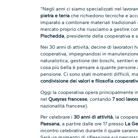
“Negli anni ci siamo specializzati nel lavor
pietra e terra
che richiedono tecniche e acc
imparato a combinare materiali tradizionali 
mercato proprio che riusciamo a gestire co
Pischedda
, presidente della cooperativa e 
Nei 30 anni di attività, decine di lavoratori 
cooperativa, impegnandosi in manutenzione 
naturalistica, gestione dei boschi, sentieri 
cosa più bella è pensare a quante persone
pensione. Ci sono stati momenti difficili,
condivisione dei valori e filosofia cooperati
Oggi la cooperativa opera principalmente i
nel
Queyras francese
, contando
7 soci lavora
nazionalità francese).
Per celebrare i
30 anni di attività
, la cooper
Paesana
, a partire dalle ore 17 presso
La Ge
incontro celebrativo durante il quale saranno
Sarà un momento di riflessione sul percorso