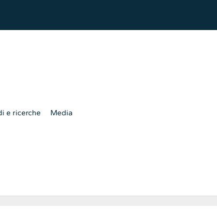
i e ricerche
Media