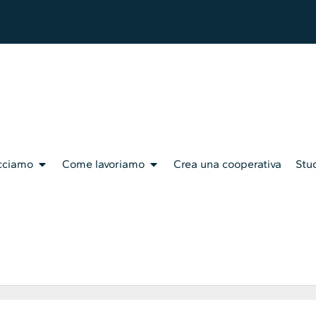
cciamo
Come lavoriamo
Crea una cooperativa
Stud