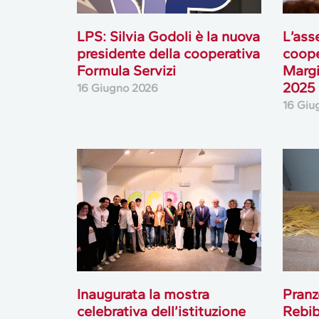
LPS: Silvia Godoli è la nuova
L’ass
presidente della cooperativa
coope
Formula Servizi
Margi
2025
16 Giugno 2026
16 Giu
Inaugurata la mostra
Pranz
celebrativa dell’istituzione
Rebib