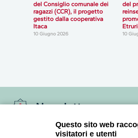
del Consiglio comunale dei
del p
ragazzi (CCR), il progetto
reins
gestito dalla cooperativa
prom
Itaca
Etrur
10 Giugno 2026
10 Giu
Newsletter
Questo sito web raccog
Accedi o iscriviti alla nostra Newsletter Legacoop
Informazioni per restare sempre aggiornati sul
visitatori e utenti
mondo della cooperazione.