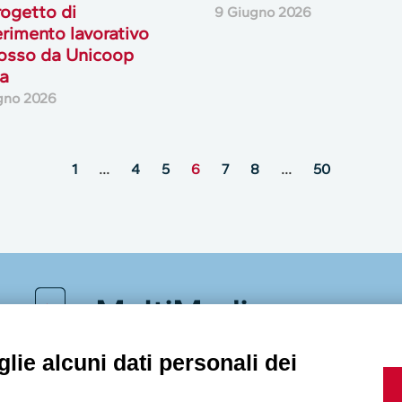
rogetto di
9 Giugno 2026
erimento lavorativo
osso da Unicoop
ia
gno 2026
1
…
4
5
6
7
8
…
50
MultiMedia
lie alcuni dati personali dei
Guarda i nostri video, storie e webinar.