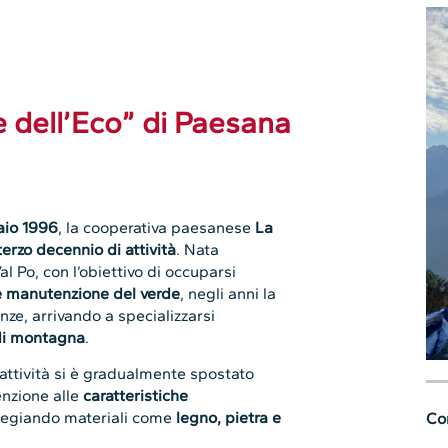
e dell’Eco” di Paesana
aio 1996
, la cooperativa paesanese
La
terzo decennio di attività
. Nata
al Po, con l’obiettivo di occuparsi
i e manutenzione del verde
, negli anni la
ze, arrivando a specializzarsi
 di montagna
.
e attività si è gradualmente spostato
enzione alle
caratteristiche
vilegiando materiali come
legno, pietra e
Con