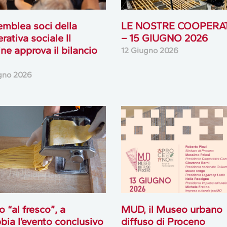
emblea soci della
LE NOSTRE COOPERA
rativa sociale Il
– 15 GIUGNO 2026
ne approva il bilancio
12 Giugno 2026
gno 2026
o “al fresco”, a
MUD, il Museo urbano
bia l’evento conclusivo
diffuso di Proceno