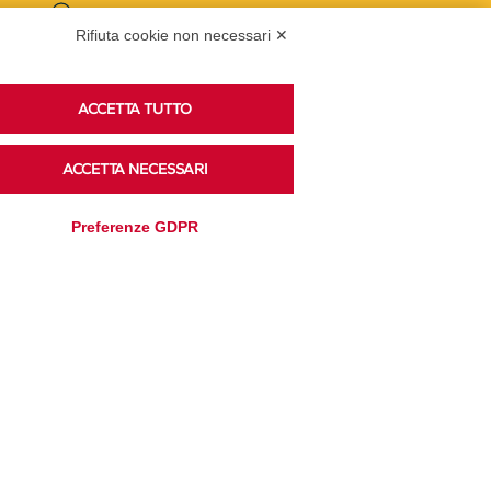
Podcast
Rifiuta cookie non necessari ✕
ACCETTA TUTTO
Ascolta i podcast di approfondimento di Legacoop
su Spreaker.
ACCETTA NECESSARI
Preferenze GDPR
Accedi alla sezione
Privacy Policy
Disclaimer
Cookie Policy
Trasparenza