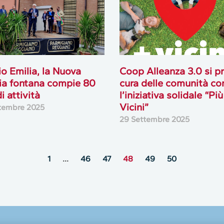
o Emilia, la Nuova
Coop Alleanza 3.0 si p
ria fontana compie 80
cura delle comunità co
i attività
l’iniziativa solidale “Più
Vicini”
tembre 2025
29 Settembre 2025
1
…
46
47
48
49
50