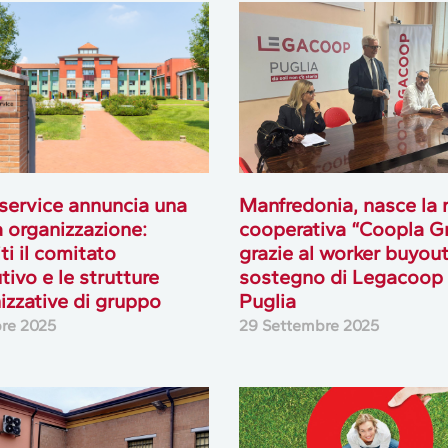
ervice annuncia una
Manfredonia, nasce la
 organizzazione:
cooperativa “Coopla G
iti il comitato
grazie al worker buyout
tivo e le strutture
sostegno di Legacoop
izzative di gruppo
Puglia
bre 2025
29 Settembre 2025