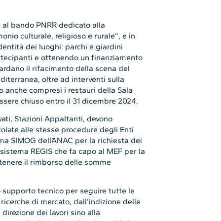
e al bando PNRR dedicato alla
monio culturale, religioso e rurale”, e in
dentità dei luoghi: parchi e giardini
partecipanti e ottenendo un finanziamento
guardano il rifacimento della scena del
diterranea, oltre ad interventi sulla
no anche compresi i restauri della Sala
ssere chiuso entro il 31 dicembre 2024.
vati, Stazioni Appaltanti, devono
colate alle stesse procedure degli Enti
tema SIMOG dell’ANAC per la richiesta dei
l sistema REGIS che fa capo al MEF per la
ottenere il rimborso delle somme
 supporto tecnico per seguire tutte le
e ricerche di mercato, dall’indizione delle
direzione dei lavori sino alla