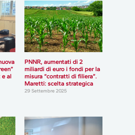
 nuova
PNNR, aumentati di 2
reen”
miliardi di euro i fondi per la
 e al
misura “contratti di filiera”.
Maretti: scelta strategica
29 Settembre 2025