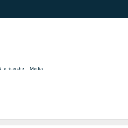
i e ricerche
Media