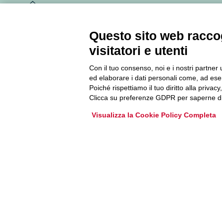
Newsletter
Questo sito web raccog
Accedi o iscriviti alla nostra Newsletter Legacoop
visitatori e utenti
Informazioni per restare sempre aggiornati sul
mondo della cooperazione.
Con il tuo consenso, noi e i nostri partner 
ed elaborare i dati personali come, ad esem
Poiché rispettiamo il tuo diritto alla privacy
Iscriviti
Clicca su preferenze GDPR per saperne di
Visualizza la Cookie Policy Completa
Archivio Newsletter
Via Guattani 9 00161 Roma
Tel. 06844391