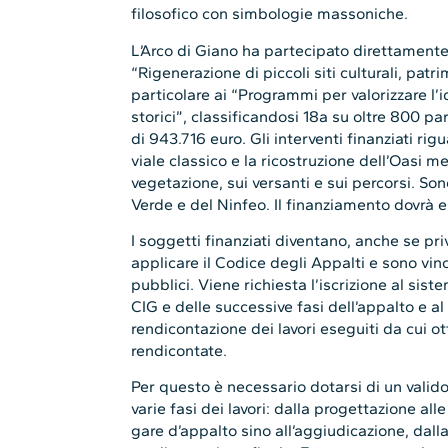
filosofico con simbologie massoniche.
L’Arco di Giano ha partecipato direttament
“Rigenerazione di piccoli siti culturali, patri
particolare ai “Programmi per valorizzare l’i
storici”, classificandosi 18a su oltre 800 
di 943.716 euro. Gli interventi finanziati ri
viale classico e la ricostruzione dell’Oasi me
vegetazione, sui versanti e sui percorsi. So
Verde e del Ninfeo. Il finanziamento dovrà e
I soggetti finanziati diventano, anche se pri
applicare il Codice degli Appalti e sono vin
pubblici. Viene richiesta l’iscrizione al sis
CIG e delle successive fasi dell’appalto e a
rendicontazione dei lavori eseguiti da cui 
rendicontate.
Per questo è necessario dotarsi di un valido
varie fasi dei lavori: dalla progettazione all
gare d’appalto sino all’aggiudicazione, dalla 