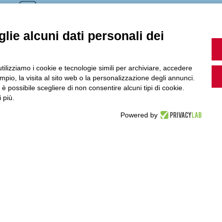
MultiMedia
lie alcuni dati personali dei
Guarda i nostri video, storie e webinar.
utilizziamo i cookie e tecnologie simili per archiviare, accedere
pio, la visita al sito web o la personalizzazione degli annunci.
, è possibile scegliere di non consentire alcuni tipi di cookie.
 più.
Accedi a Youtube
Powered by
Seguici sui nostri canali social: