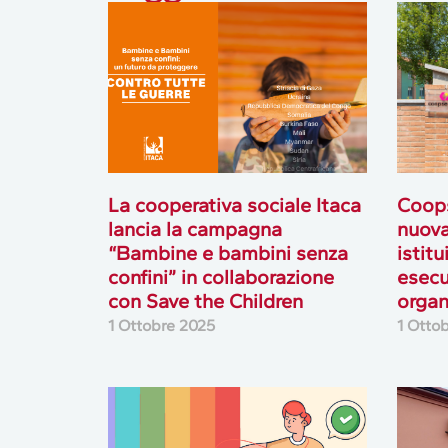
La cooperativa sociale Itaca
Coops
lancia la campagna
nuova
“Bambine e bambini senza
istitu
confini” in collaborazione
esecu
con Save the Children
organ
1 Ottobre 2025
1 Otto