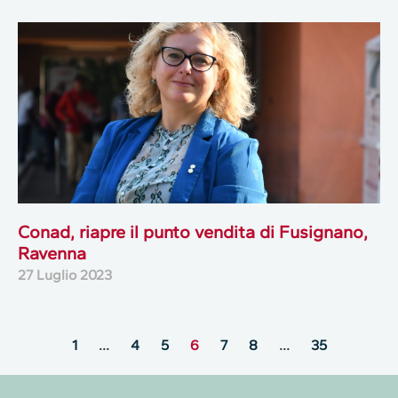
Conad, riapre il punto vendita di Fusignano,
Ravenna
27 Luglio 2023
1
…
4
5
6
7
8
…
35