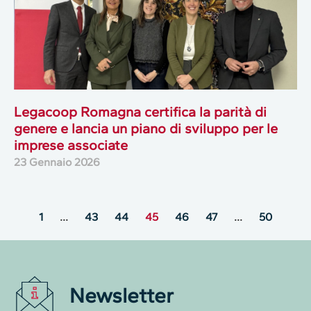
Legacoop Romagna certifica la parità di
genere e lancia un piano di sviluppo per le
imprese associate
23 Gennaio 2026
1
…
43
44
45
46
47
…
50
Newsletter