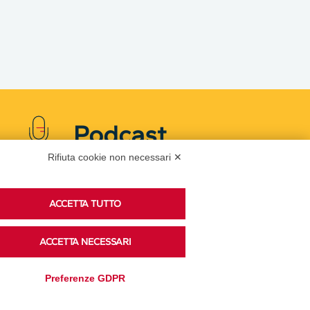
Podcast
Rifiuta cookie non necessari ✕
Ascolta i podcast di approfondimento di Legacoop
ACCETTA TUTTO
su Spreaker.
ACCETTA NECESSARI
Accedi alla sezione
Preferenze GDPR