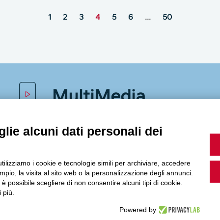
1
2
3
4
5
6
…
50
MultiMedia
lie alcuni dati personali dei
Guarda i nostri video, storie e webinar.
utilizziamo i cookie e tecnologie simili per archiviare, accedere
pio, la visita al sito web o la personalizzazione degli annunci.
, è possibile scegliere di non consentire alcuni tipi di cookie.
 più.
Accedi a Youtube
Powered by