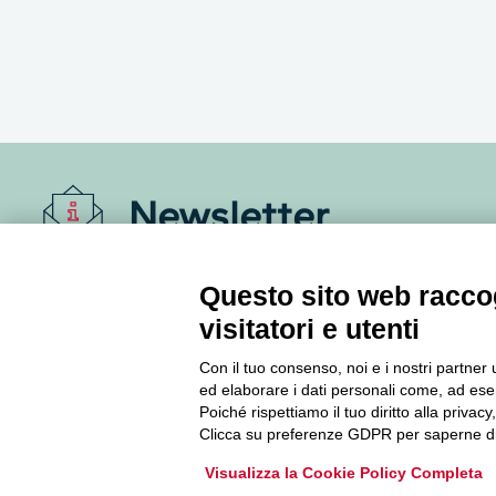
Newsletter
Accedi o iscriviti alla nostra Newsletter Legacoop
Questo sito web raccog
Informazioni per restare sempre aggiornati sul
visitatori e utenti
mondo della cooperazione.
Con il tuo consenso, noi e i nostri partner 
ed elaborare i dati personali come, ad esem
Iscriviti
Poiché rispettiamo il tuo diritto alla privacy
Clicca su preferenze GDPR per saperne di
Archivio Newsletter
Visualizza la Cookie Policy Completa