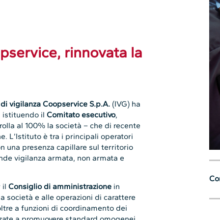
opservice, rinnovata la
o di vigilanza Coopservice S.p.A.
(IVG) ha
, istituendo il
Comitato esecutivo
,
olla al 100% la società – che di recente
. L’Istituto è tra i principali operatori
on una presenza capillare sul territorio
ende vigilanza armata, non armata e
Con
 il
Consiglio di amministrazione
in
la società e alle operazioni di carattere
oltre a funzioni di coordinamento dei
lizzate a promuovere standard omogenei