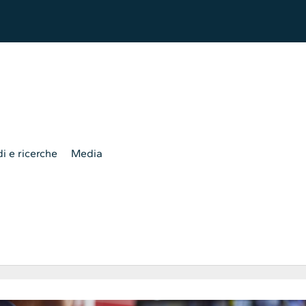
i e ricerche
Media