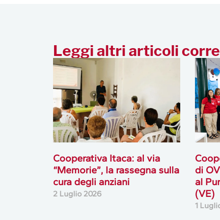
Leggi altri articoli corre
Cooperativa Itaca: al via
Coope
“Memorie”, la rassegna sulla
di OV
cura degli anziani
al Pu
(VE)
2 Luglio 2026
1 Lugl