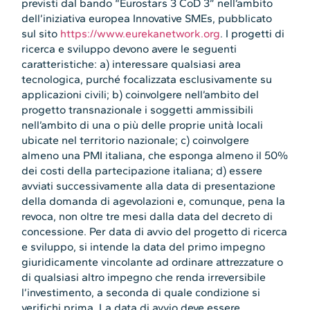
previsti dal bando “Eurostars 3 CoD 3” nell’ambito
dell’iniziativa europea Innovative SMEs, pubblicato
sul sito
https://www.eurekanetwork.org
. I progetti di
ricerca e sviluppo devono avere le seguenti
caratteristiche: a) interessare qualsiasi area
tecnologica, purché focalizzata esclusivamente su
applicazioni civili; b) coinvolgere nell’ambito del
progetto transnazionale i soggetti ammissibili
nell’ambito di una o più delle proprie unità locali
ubicate nel territorio nazionale; c) coinvolgere
almeno una PMI italiana, che esponga almeno il 50%
dei costi della partecipazione italiana; d) essere
avviati successivamente alla data di presentazione
della domanda di agevolazioni e, comunque, pena la
revoca, non oltre tre mesi dalla data del decreto di
concessione. Per data di avvio del progetto di ricerca
e sviluppo, si intende la data del primo impegno
giuridicamente vincolante ad ordinare attrezzature o
di qualsiasi altro impegno che renda irreversibile
l’investimento, a seconda di quale condizione si
verifichi prima. La data di avvio deve essere