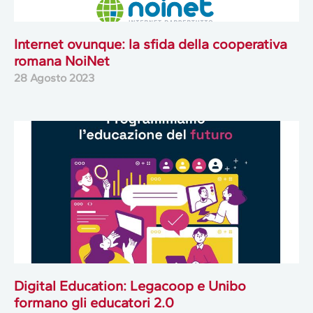
Internet ovunque: la sfida della cooperativa
romana NoiNet
28 Agosto 2023
Digital Education: Legacoop e Unibo
formano gli educatori 2.0