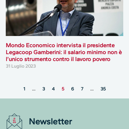
Mondo Economico intervista il presidente
Legacoop Gamberini: il salario minimo non è
l’unico strumento contro il lavoro povero
31 Luglio 2023
1
…
3
4
5
6
7
…
35
Newsletter