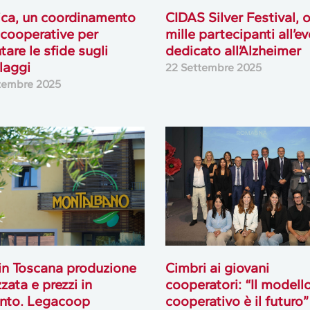
ica, un coordinamento
CIDAS Silver Festival, o
e cooperative per
mille partecipanti all’e
tare le sfide sugli
dedicato all’Alzheimer
laggi
22 Settembre 2025
tembre 2025
 in Toscana produzione
Cimbri ai giovani
zata e prezzi in
cooperatori: “Il modell
nto. Legacoop
cooperativo è il futuro”