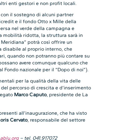
tri enti gestori e non profit locali.
 con il sostegno di alcuni partner
redit e il fondo Otto x Mille della
ersa nel verde della campagna e
mobilità ridotta, la struttura sarà in
 Meridiana” potrà così offrire un
 disabile al proprio interno, che
cari, quando non potranno più contare su
e possano avere comunque qualcuno che
al Fondo nazionale per il “Dopo di noi”).
ntali per la qualità della vita delle
 del percorso di crescita e d’inserimento
piegato
Marco Caputo
, presidente de La
i presenti all’inaugurazione, che ha visto
oris Cervato
, responsabile del settore
ablu.org
– tel. 041.917072