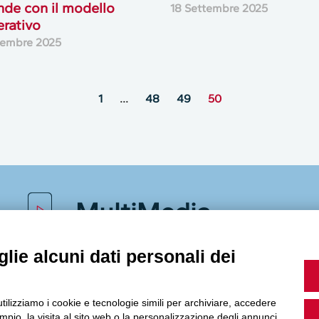
nde con il modello
18 Settembre 2025
rativo
tembre 2025
1
…
48
49
50
MultiMedia
lie alcuni dati personali dei
Guarda i nostri video, storie e webinar.
utilizziamo i cookie e tecnologie simili per archiviare, accedere
pio, la visita al sito web o la personalizzazione degli annunci.