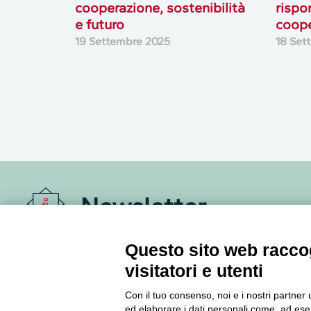
cooperazione, sostenibilità
rispo
e futuro
coope
19 Settembre 2025
18 Set
Newsletter
Accedi o iscriviti alla nostra Newsletter Legacoop
Questo sito web raccog
Informazioni per restare sempre aggiornati sul
visitatori e utenti
mondo della cooperazione.
Con il tuo consenso, noi e i nostri partner 
ed elaborare i dati personali come, ad esem