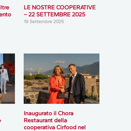
ltre
LE NOSTRE COOPERATIVE
vento
– 22 SETTEMBRE 2025
19 Settembre 2025
Inaugurato il Chora
o
Restaurant della
cooperativa Cirfood nel