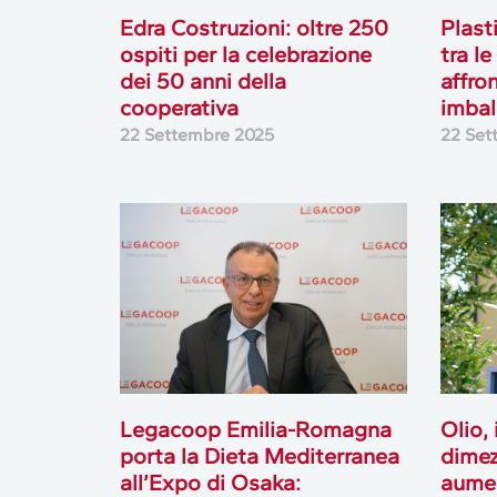
Edra Costruzioni: oltre 250
Plast
ospiti per la celebrazione
tra l
dei 50 anni della
affron
cooperativa
imbal
22 Settembre 2025
22 Set
Legacoop Emilia-Romagna
Olio,
porta la Dieta Mediterranea
dimez
all’Expo di Osaka:
aume