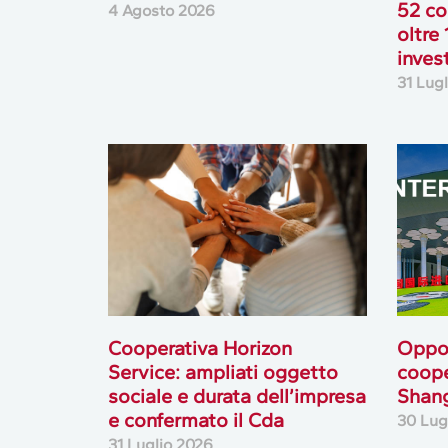
52 co
4 Agosto 2026
oltre 
inves
31 Lug
Cooperativa Horizon
Oppor
Service: ampliati oggetto
coope
sociale e durata dell’impresa
Shan
e confermato il Cda
30 Lug
31 Luglio 2026