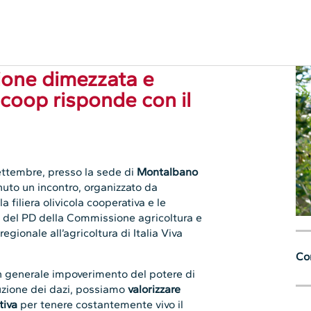
perative
,
Senza categoria
ione dimezzata e
coop risponde con il
ettembre, presso la sede di
Montalbano
enuto un incontro, organizzato da
a filiera olivicola cooperativa e le
are del PD della Commissione agricoltura e
regionale all’agricoltura di Italia Viva
Con
un generale impoverimento del potere di
duzione dei dazi, possiamo
valorizzare
tiva
per tenere costantemente vivo il