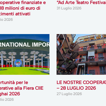
operative finanziate e
“Ad Arte Teatro Festiva
18 milioni di euro di
31 Luglio 2026
timenti attivati
lio 2026
tunità per le
LE NOSTRE COOPERA
rative alla Fiera CIIE
– 28 LUGLIO 2026
ghai 2026
27 Luglio 2026
lio 2026