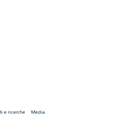
i e ricerche
Media