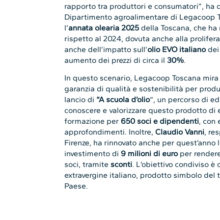
rapporto tra produttori e consumatori”, ha d
Dipartimento agroalimentare di Legacoop 
l’
annata olearia 2025
della Toscana, che ha 
rispetto al 2024, dovuta anche alla prolifer
anche dell’impatto sull’
olio EVO italiano
de
aumento dei prezzi di circa il
30%
.
In questo scenario, Legacoop Toscana mira 
garanzia di qualità e sostenibilità per produ
lancio di
“A scuola d’olio
“, un percorso di e
conoscere e valorizzare questo prodotto di e
formazione per
650 soci e dipendenti
, con
approfondimenti. Inoltre,
Claudio Vanni
, re
Firenze, ha rinnovato anche per quest’anno 
investimento di
9 milioni di euro
per rendere 
soci, tramite
sconti
. L’obiettivo condiviso è c
extravergine italiano, prodotto simbolo del t
Paese.