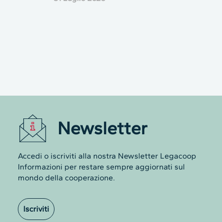
Newsletter
Accedi o iscriviti alla nostra Newsletter Legacoop
Questo sito web raccog
Informazioni per restare sempre aggiornati sul
visitatori e utenti
mondo della cooperazione.
Con il tuo consenso, noi e i nostri partner 
ed elaborare i dati personali come, ad esem
Iscriviti
Poiché rispettiamo il tuo diritto alla privacy