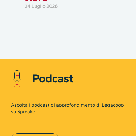
24 Luglio 2026
Podcast
Rifiuta cookie non necessari ✕
Ascolta i podcast di approfondimento di Legacoop
ACCETTA TUTTO
su Spreaker.
ACCETTA NECESSARI