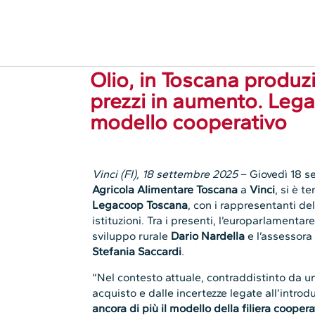
18.09.2025
Agroalimentare e pesca
,
Coo
Olio, in Toscana produz
prezzi in aumento. Lega
modello cooperativo
Vinci (FI), 18 settembre 2025
– Giovedì 18 s
Agricola Alimentare Toscana
a
Vinci
, si è t
Legacoop Toscana
, con i rappresentanti dell
istituzioni. Tra i presenti, l’europarlament
sviluppo rurale
Dario Nardella
e l’assessora 
Stefania Saccardi
.
“Nel contesto attuale, contraddistinto da 
acquisto e dalle incertezze legate all’intro
ancora di più il modello della filiera coopera