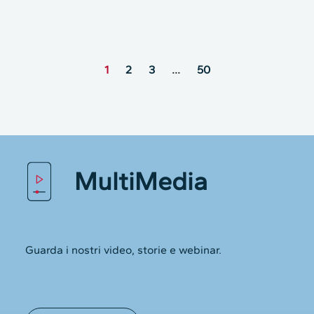
1
2
3
…
50
MultiMedia
lie alcuni dati personali dei
Guarda i nostri video, storie e webinar.
utilizziamo i cookie e tecnologie simili per archiviare, accedere
pio, la visita al sito web o la personalizzazione degli annunci.
, è possibile scegliere di non consentire alcuni tipi di cookie.