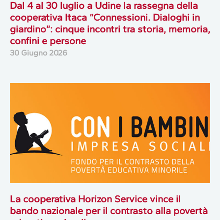
Dal 4 al 30 luglio a Udine la rassegna della
cooperativa Itaca “Connessioni. Dialoghi in
giardino”: cinque incontri tra storia, memoria,
confini e persone
30 Giugno 2026
La cooperativa Horizon Service vince il
bando nazionale per il contrasto alla povertà