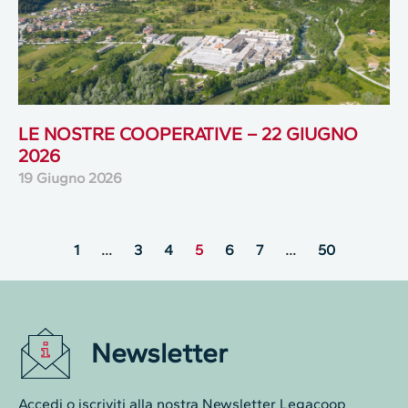
LE NOSTRE COOPERATIVE – 22 GIUGNO
2026
19 Giugno 2026
1
…
3
4
5
6
7
…
50
Newsletter
Accedi o iscriviti alla nostra Newsletter Legacoop