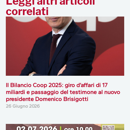
Leggi altri articoli
correlati
Il Bilancio Coop 2025: giro d’affari di 17
miliardi e passaggio del testimone al nuovo
presidente Domenico Brisigotti
26 Giugno 2026