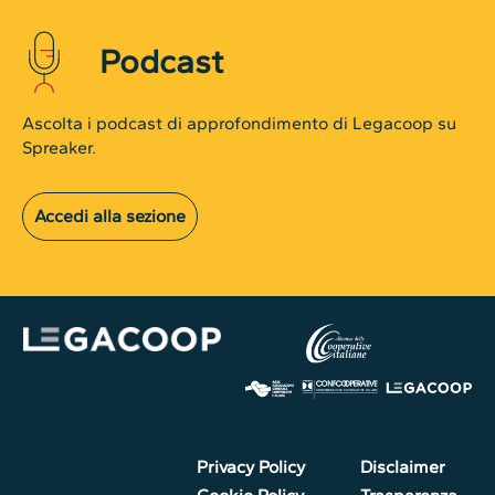
Podcast
Ascolta i podcast di approfondimento di Legacoop su
Spreaker.
Accedi alla sezione
Privacy Policy
Disclaimer