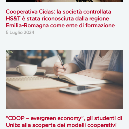
Cooperativa Cidas: la società controllata
HS&T è stata riconosciuta dalla regione
Emilia-Romagna come ente di formazione
5 Luglio 2024
“COOP – evergreen economy”, gli studenti di
Unibz alla scoperta dei modelli cooperativi