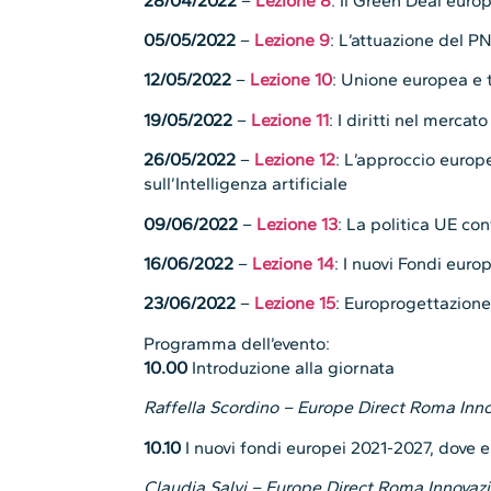
28/04/2022
–
Lezione 8
: Il Green Deal euro
05/05/2022
–
Lezione 9
: L’attuazione del PN
12/05/2022
–
Lezione 10
: Unione europea e t
19/05/2022
–
Lezione 11
: I diritti nel mercato
26/05/2022
–
Lezione 12
: L’approccio europ
sull’Intelligenza artificiale
09/06/2022
–
Lezione 13
: La politica UE con
16/06/2022
–
Lezione 14
: I nuovi Fondi eur
23/06/2022
–
Lezione 15
: Europrogettazione
Programma dell’evento:
10.00
Introduzione alla giornata
Raffella Scordino – Europe Direct Roma Inn
10.10
I nuovi fondi europei 2021-2027, dove 
Claudia Salvi – Europe Direct Roma Innovaz