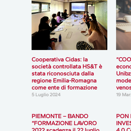
Cooperativa Cidas: la
“COO
società controllata HS&T è
econo
stata riconosciuta dalla
Unibz
regione Emilia-Romagna
model
come ente di formazione
venos
5 Luglio 2024
19 Mar
PIEMONTE – BANDO
PON 
“FORMAZIONE LAVORO
INVE
2022 scadenza il 22 luglio
4.0 C