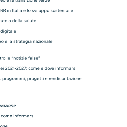
peo e la transizione verde
RR in Italia e lo sviluppo sostenibile
utela della salute
 digitale
eo e la strategia nazionale
tro le “notizie false”
opei 2021-2027: come e dove informarsi
: programmi, progetti e rendicontazione
ovazione
e come informarsi
ione