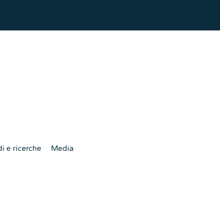
i e ricerche
Media