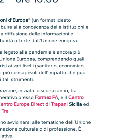
ioni d’Europa
” (un format ideato
ibuire alla conoscenza delle istituzioni e
la diffusione delle informazioni e
ortunità offerte dall’Unione europea.
zza legato alla pandemia è ancora più
’Unione Europea, comprendendo quali
isi ai vari livelli (sanitario, economico,
ere più consapevoli dell’impatto che può
i tali strumenti.
azione, iniziata lo scorso anno, tra
operativo presso
Formez PA
, e il
Centro
entro Europe Direct di Trapani
Sicilia
ed
 Tre
.
iono avvicinarsi alle tematiche dell’Unione
azione culturale o di professione. È
iative.