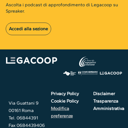
Ascolta i podcast di approfondimento di Legacoop su
Spreaker.
Accedi alla sezione
Privacy Policy
Disclaimer
Cookie Policy
Trasparenza
Via Guattani 9
Modifica
Amministrativa
00161 Roma
preferenze
Tel. 06844391
Fax 0684439406