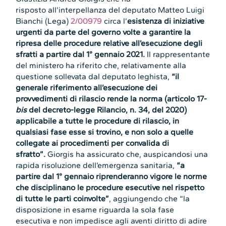
risposto all’interpellanza del deputato Matteo Luigi
Bianchi (Lega)
2/00979
circa l’
esistenza di iniziative
urgenti da parte del governo volte a garantire la
ripresa delle procedure relative all’esecuzione degli
sfratti a partire dal 1° gennaio 2021.
Il rappresentante
del ministero ha riferito che, relativamente alla
questione sollevata dal deputato leghista,
“il
generale riferimento all’esecuzione dei
provvedimenti di rilascio rende la norma (articolo 17-
bis
del decreto-legge Rilancio, n. 34, del 2020)
applicabile a tutte le procedure di rilascio, in
qualsiasi fase esse si trovino, e non solo a quelle
collegate ai procedimenti per convalida di
sfratto”.
Giorgis ha assicurato che, auspicandosi una
rapida risoluzione dell’emergenza sanitaria,
“a
partire dal 1° gennaio riprenderanno vigore le norme
che disciplinano le procedure esecutive nel rispetto
di tutte le parti coinvolte”
, aggiungendo che “la
disposizione in esame riguarda la sola fase
esecutiva e non impedisce agli aventi diritto di adire