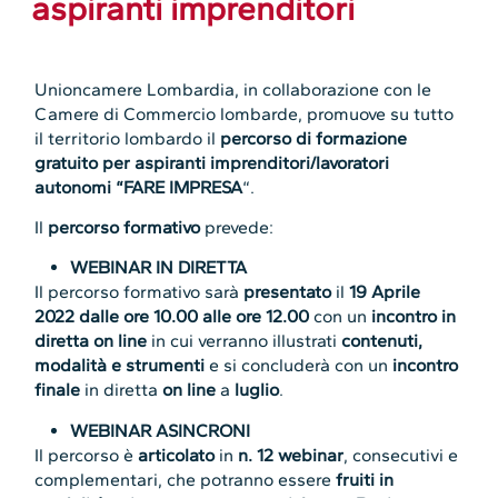
aspiranti imprenditori
Unioncamere Lombardia, in collaborazione con le
Camere di Commercio lombarde, promuove su tutto
il territorio lombardo il
percorso di formazione
gratuito per aspiranti imprenditori/lavoratori
autonomi “FARE IMPRESA
“.
Il
percorso
formativo
prevede:
WEBINAR IN DIRETTA
Il percorso formativo sarà
presentato
il
19 Aprile
2022
dalle ore 10.00 alle ore 12.00
con un
incontro in
diretta on line
in cui verranno illustrati
contenuti,
modalità e strumenti
e si concluderà con un
incontro
finale
in diretta
on line
a
luglio
.
WEBINAR ASINCRONI
Il percorso è
articolato
in
n. 12 webinar
, consecutivi e
complementari, che potranno essere
fruiti in