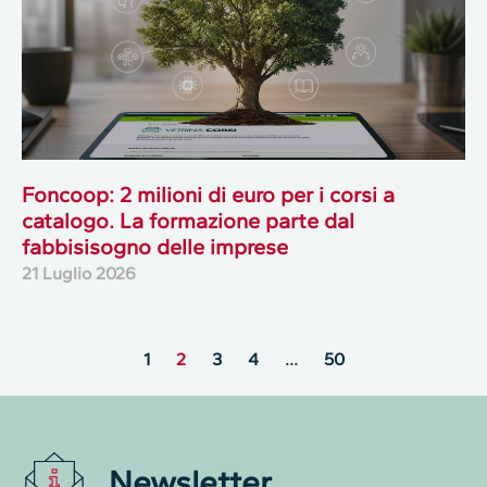
Foncoop: 2 milioni di euro per i corsi a
catalogo. La formazione parte dal
fabbisisogno delle imprese
21 Luglio 2026
1
2
3
4
…
50
Newsletter