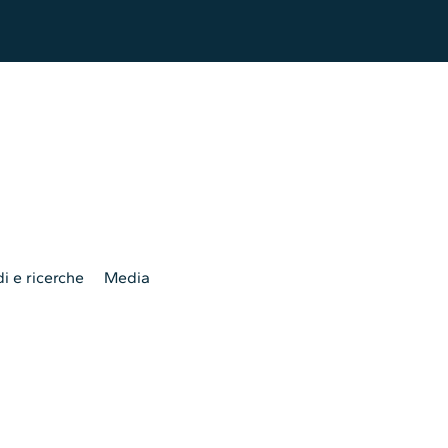
i e ricerche
Media