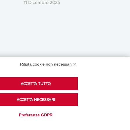
11 Dicembre 2025
Rifiuta cookie non necessari ✕
Podcast
ACCETTA TUTTO
ACCETTA NECESSARI
Ascolta i podcast di approfondimento di Legacoop
Preferenze GDPR
su Spreaker.