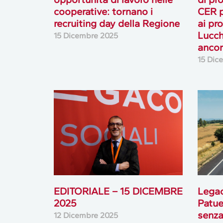
cooperative: tornano i
CER p
recruiting day della Regione
ai pro
Lucch
15 Dicembre 2025
ancora
15 Dic
EDITORIALE – 15 DICEMBRE
Lega
2025
Patue
senza 
12 Dicembre 2025