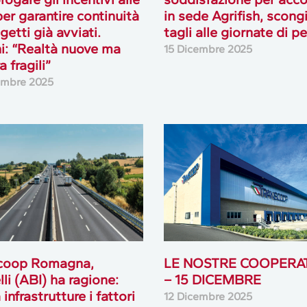
er garantire continuità
in sede Agrifish, scongi
getti già avviati.
tagli alle giornate di p
i: “Realtà nuove ma
15 Dicembre 2025
 fragili”
embre 2025
coop Romagna,
LE NOSTRE COOPERA
lli (ABI) ha ragione:
– 15 DICEMBRE
infrastrutture i fattori
12 Dicembre 2025