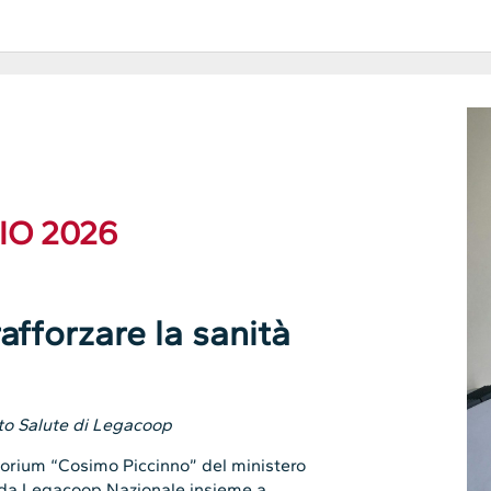
IO 2026
afforzare la sanità
tto Salute di Legacoop
itorium “Cosimo Piccinno” del ministero
 da Legacoop Nazionale insieme a