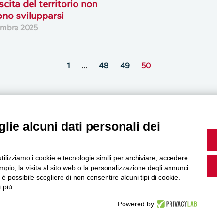
scita del territorio non
no svilupparsi
embre 2025
1
…
48
49
50
lie alcuni dati personali dei
MultiMedia
utilizziamo i cookie e tecnologie simili per archiviare, accedere
pio, la visita al sito web o la personalizzazione degli annunci.
, è possibile scegliere di non consentire alcuni tipi di cookie.
 più.
Guarda i nostri video, storie e webinar.
Powered by