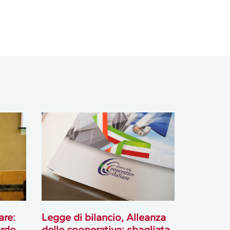
are:
Legge di bilancio, Alleanza
ordo
delle cooperative: sbagliata