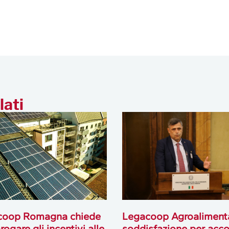
lati
coop Romagna chiede
Legacoop Agroaliment
rogare gli incentivi alle
soddisfazione per acc