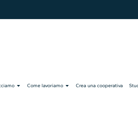
cciamo
Come lavoriamo
Crea una cooperativa
Stud