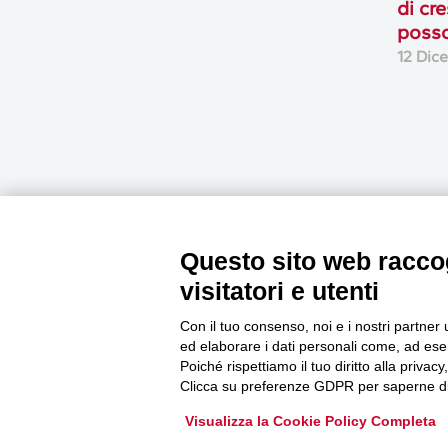
di cre
posso
12 Dic
Questo sito web raccog
Newsletter
visitatori e utenti
Con il tuo consenso, noi e i nostri partner 
ed elaborare i dati personali come, ad esem
Accedi o iscriviti alla nostra Newsletter Legacoop
Poiché rispettiamo il tuo diritto alla privacy
Informazioni per restare sempre aggiornati sul
Clicca su preferenze GDPR per saperne di
mondo della cooperazione.
Visualizza la Cookie Policy Completa