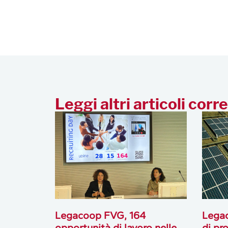
Leggi altri articoli corre
Legacoop FVG, 164
Lega
opportunità di lavoro nelle
di pro