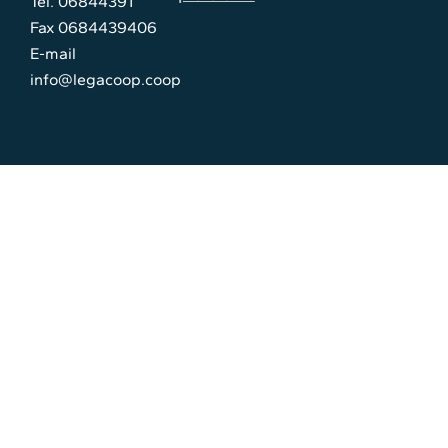
Tel. 06844391
Fax 0684439406
E-mail
info@legacoop.coop