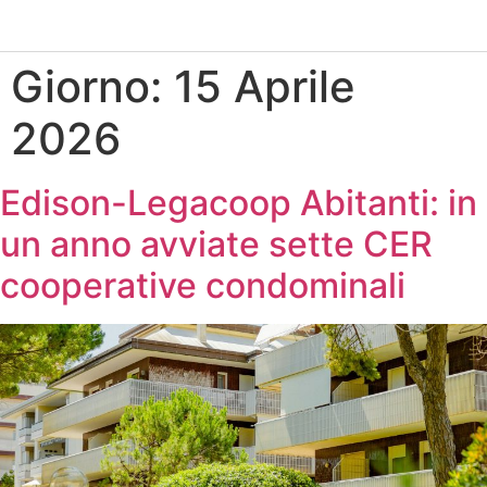
Giorno:
15 Aprile
2026
Edison-Legacoop Abitanti: in
un anno avviate sette CER
cooperative condominali