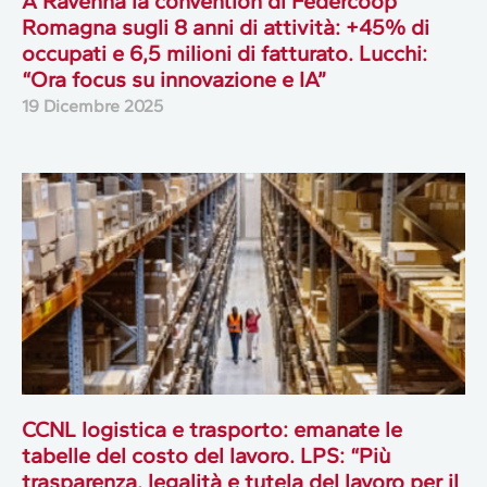
A Ravenna la convention di Federcoop
Romagna sugli 8 anni di attività: +45% di
occupati e 6,5 milioni di fatturato. Lucchi:
“Ora focus su innovazione e IA”
19 Dicembre 2025
CCNL logistica e trasporto: emanate le
tabelle del costo del lavoro. LPS: “Più
trasparenza, legalità e tutela del lavoro per il