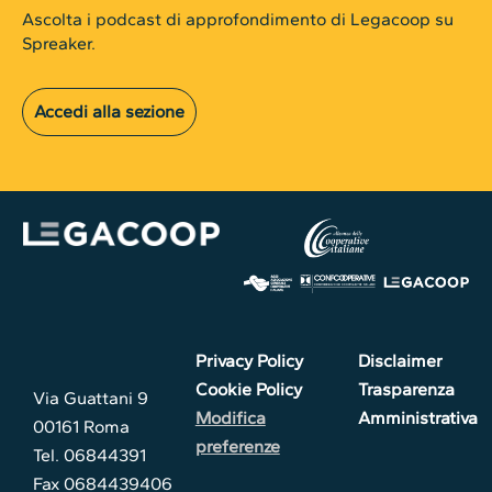
Ascolta i podcast di approfondimento di Legacoop su
Spreaker.
Accedi alla sezione
Privacy Policy
Disclaimer
Cookie Policy
Trasparenza
Via Guattani 9
Modifica
Amministrativa
00161 Roma
preferenze
Tel. 06844391
Fax 0684439406