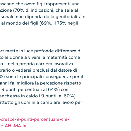
noscano che avere figli rappresenti una
nzione (70% di indicazioni, che sale al
rsonale non dipenda dalla genitorialità e
 al mondo dei figli (69%, il 75% negli
port mette in luce profonde differenze di
to le donne a vivere la maternità come
 – nella propria carriera lavorativa.
rario o vedersi preclusi dal datore di
%) sono le principali conseguenze per il
nni fa, migliora la percezione rispetto
di 9 punti percentuali al 64%) con
nch’essa in caldo i 9 punti, al 60%).
ttutto gli uomini a cambiare lavoro per
-cresce-9-punti-percentuale-chi-
erne-AHsMAJx