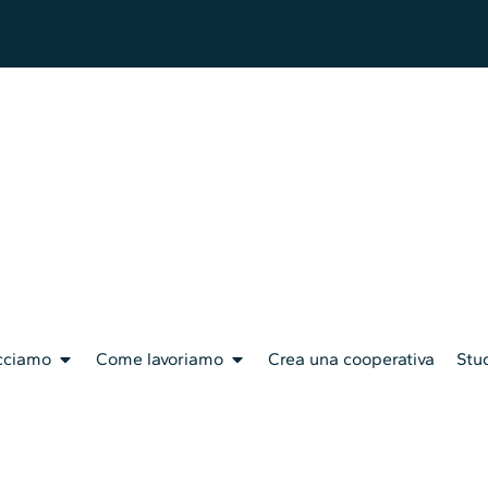
cciamo
Come lavoriamo
Crea una cooperativa
Stud