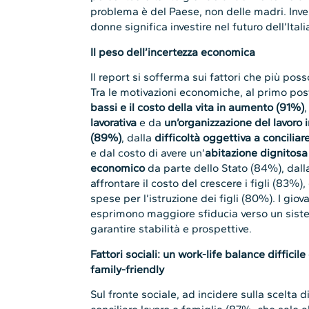
problema è del Paese, non delle madri. Invest
donne significa investire nel futuro dell’Itali
Il peso dell’incertezza economica
Il report si sofferma sui fattori che più posso
Tra le motivazioni economiche, al primo pos
bassi e il costo della vita in aumento (91%)
,
lavorativa
e da
un’organizzazione del lavoro i
(89%)
, dalla
difficoltà oggettiva a concilia
e dal costo di avere un’
abitazione dignitosa
economico
da parte dello Stato (84%), dal
affrontare il costo del crescere i figli (83%),
spese per l’istruzione dei figli (80%). I giov
esprimono maggiore sfiducia verso un sist
garantire stabilità e prospettive.
Fattori sociali: un work-life balance diffici
family-friendly
Sul fronte sociale, ad incidere sulla scelta di