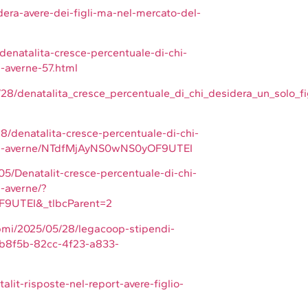
dera-avere-dei-figli-ma-nel-mercato-del-
denatalita-cresce-percentuale-di-chi-
d-averne-57.html
/28/denatalita_cresce_percentuale_di_chi_desidera_un_solo_fi
8/denatalita-cresce-percentuale-di-chi-
ia-ad-averne/NTdfMjAyNS0wNS0yOF9UTEI
/05/Denatalit-cresce-percentuale-di-chi-
d-averne/?
F9UTEI&_tlbcParent=2
/pmi/2025/05/28/legacoop-stipendi-
bab8f5b-82cc-4f23-a833-
alit-risposte-nel-report-avere-figlio-