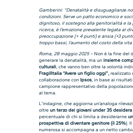
Gamberini: “Denatalità e disuguaglianze no
condizioni. Serve un patto economico e socia
dignitoso, il sostegno alla genitorialità e la
ricerca, è l’emozione prevalente legata al d
preoccupazione (+ 4 punti) e ansia (+3 punti
troppo bassi, l’aumento del costo della vita 
Roma, 28 maggio 2025 –
Non è la fine del 
generare la denatalità, ma un
insieme compl
culturali
, che vanno ben oltre la volontà in
FragilItalia
“Avere un figlio oggi”,
realizzato
collaborazione con
Ipsos
, in base ai risult
campione rappresentativo della popolazione i
al tema.
L’indagine, che aggiorna un’analoga rilevazi
oltre
un terzo dei giovani under 35 desidera 
percentuale di chi si limita a desiderarne
un
prospettiva di diventare genitore (il 25%
). 
numerosa si accompagna a un netto cambiam