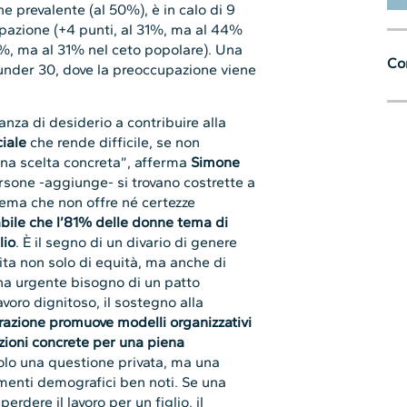
ne prevalente (al 50%), è in calo di 9
pazione (+4 punti, al 31%, ma al 44%
23%, ma al 31% nel ceto popolare). Una
Con
under 30, dove la preoccupazione viene
anza di desiderio a contribuire alla
iale
che rende difficile, se non
una scelta concreta”, afferma
Simone
rsone -aggiunge- si trovano costrette a
istema che non offre né certezze
abile che l’81% delle donne tema di
lio
. È il segno di un divario di genere
ita non solo di equità, ma anche di
 ha urgente bisogno di un patto
voro dignitoso, il sostegno alla
azione promuove modelli organizzativi
zioni concrete per una piena
solo una questione privata, ma una
amenti demografici ben noti. Se una
dere il lavoro per un figlio, il