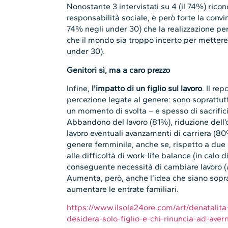
Nonostante 3 intervistati su 4 (il 74%) rico
responsabilità sociale, è però forte la convi
74% negli under 30) che la realizzazione pe
che il mondo sia troppo incerto per mettere
under 30).
Genitori sì, ma a caro prezzo
Infine,
l’impatto di un figlio sul lavoro
. Il re
percezione legate al genere: sono soprattut
un momento di svolta – e spesso di sacrificio
Abbandono del lavoro (81%), riduzione dell’o
lavoro eventuali avanzamenti di carriera (80
genere femminile, anche se, rispetto a due a
alle difficoltà di work-life balance (in calo 
conseguente necessità di cambiare lavoro (a
Aumenta, però, anche l’idea che siano sopra
aumentare le entrate familiari.
https://www.ilsole24ore.com/art/denatalita
desidera-solo-figlio-e-chi-rinuncia-ad-av