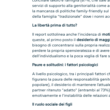
conciliare lavoro e famiglia (87%, che sale 
servizi di supporto alla genitorialità come 
la mancanza di politiche family-friendly su
della famiglia “tradizionale” dove i nonni a
La libertà prima di tutto?
Il report sottolinea anche l’incidenza di
moti
queste, al primo posto il
desiderio di maggi
bisogno di concentrarsi sulla propria realiz
perdere la propria spensieratezza e di avere t
dell’individualismo e la poca voglia di fare s
Paure e solitudini: i fattori psicologici
A livello psicologico, tra i principali fattori 
figurano la paura delle responsabilità genit
popolare), il desiderio di mantenere l’attual
partner ritenuto “adatto” (entrambi al 73%)
emotivamente e l’instabilità delle relazioni
Il ruolo sociale dei figli