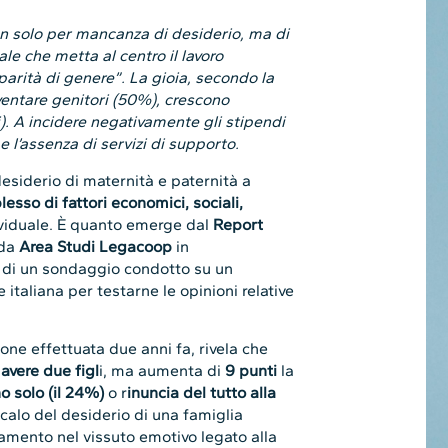
n solo per mancanza di desiderio, ma di
le che metta al centro il lavoro
 parità di genere”. La gioia, secondo la
iventare genitori (50%), crescono
). A incidere negativamente gli stipendi
e l’assenza di servizi di supporto.
desiderio di maternità e paternità a
esso di fattori economici, sociali,
dividuale. È quanto emerge dal
Report
 da
Area Studi Legacoop
in
ati di un sondaggio condotto su un
taliana per testarne le opinioni relative
one effettuata due anni fa, rivela che
avere due figl
i, ma aumenta di
9 punti
la
o solo (il 24%)
o r
inuncia del tutto alla
Il calo del desiderio di una famiglia
ento nel vissuto emotivo legato alla