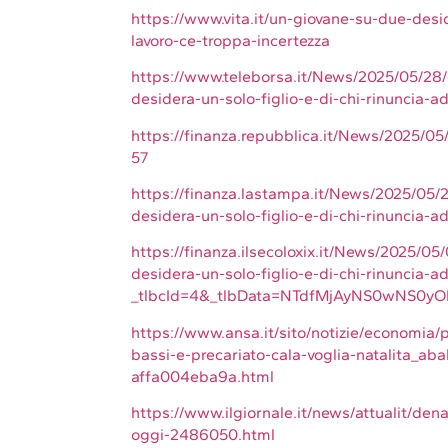
https://www.vita.it/un-giovane-su-due-desi
lavoro-ce-troppa-incertezza
https://www.teleborsa.it/News/2025/05/28/
desidera-un-solo-figlio-e-di-chi-rinuncia-a
https://finanza.repubblica.it/News/2025/05
57
https://finanza.lastampa.it/News/2025/05/2
desidera-un-solo-figlio-e-di-chi-rinunc
https://finanza.ilsecoloxix.it/News/2025/05
desidera-un-solo-figlio-e-di-chi-rinuncia-a
_tlbcId=4&_tlbData=NTdfMjAyNS0wNS0yO
https://www.ansa.it/sito/notizie/economia
bassi-e-precariato-cala-voglia-natalita_a
affa004eba9a.html
https://www.ilgiornale.it/news/attualit/denat
oggi-2486050.html