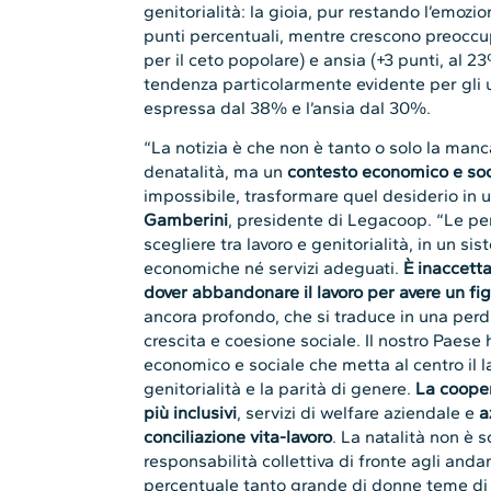
genitorialità: la gioia, pur restando l’emozio
punti percentuali, mentre crescono preoccu
per il ceto popolare) e ansia (+3 punti, al 
tendenza particolarmente evidente per gli 
espressa dal 38% e l’ansia dal 30%.
“La notizia è che non è tanto o solo la manc
denatalità, ma un
contesto economico e soc
impossibile, trasformare quel desiderio in 
Gamberini
, presidente di Legacoop. “Le pe
scegliere tra lavoro e genitorialità, in un s
economiche né servizi adeguati.
È inaccett
dover abbandonare il lavoro per avere un fig
ancora profondo, che si traduce in una perd
crescita e coesione sociale. Il nostro Paese
economico e sociale che metta al centro il la
genitorialità e la parità di genere.
La cooper
più inclusivi
, servizi di welfare aziendale e
a
conciliazione vita-lavoro
. La natalità non è 
responsabilità collettiva di fronte agli and
percentuale tanto grande di donne teme di per