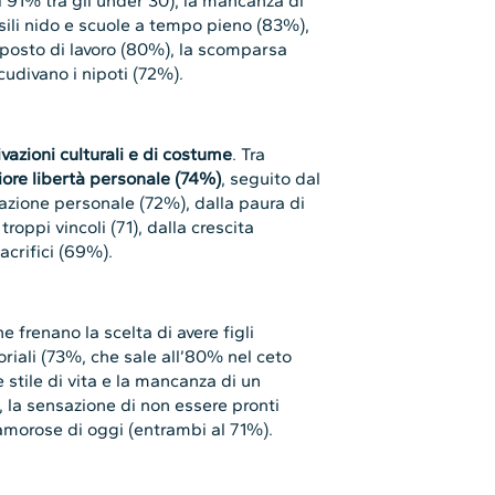
al 91% tra gli under 30), la mancanza di
asili nido e scuole a tempo pieno (83%),
l posto di lavoro (80%), la scomparsa
ccudivano i nipoti (72%).
vazioni culturali e di costume
. Tra
ore libertà personale (74%)
, seguito dal
zazione personale (72%), dalla paura di
roppi vincoli (71), dalla crescita
acrifici (69%).
che frenano la scelta di avere figli
oriali (73%, che sale all’80% nel ceto
e stile di vita e la mancanza di un
, la sensazione di non essere pronti
 amorose di oggi (entrambi al 71%).