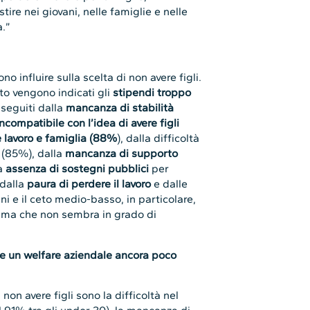
ire nei giovani, nelle famiglie e nelle
a.”
no influire sulla scelta di non avere figli.
to vengono indicati gli
stipendi troppo
 seguiti dalla
mancanza di stabilità
ncompatibile con l’idea di avere figli
re lavoro e famiglia (88%
), dalla difficoltà
(85%), dalla
mancanza di supporto
la
assenza di sostegni pubblici
per
 dalla
paura di perdere il lavoro
e dalle
ani e il ceto medio-basso, in particolare,
ema che non sembra in grado di
le e un welfare aziendale ancora poco
 non avere figli sono la difficoltà nel