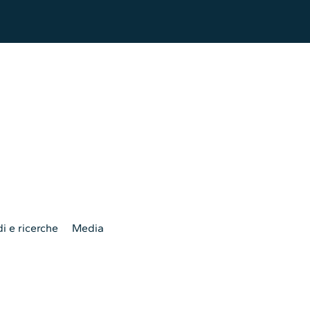
i e ricerche
Media