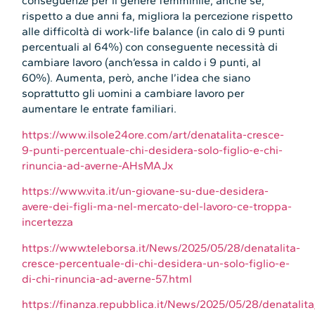
conseguenze per il genere femminile, anche se,
rispetto a due anni fa, migliora la percezione rispetto
alle difficoltà di work-life balance (in calo di 9 punti
percentuali al 64%) con conseguente necessità di
cambiare lavoro (anch’essa in caldo i 9 punti, al
60%). Aumenta, però, anche l’idea che siano
soprattutto gli uomini a cambiare lavoro per
aumentare le entrate familiari.
https://www.ilsole24ore.com/art/denatalita-cresce-
9-punti-percentuale-chi-desidera-solo-figlio-e-chi-
rinuncia-ad-averne-AHsMAJx
https://www.vita.it/un-giovane-su-due-desidera-
avere-dei-figli-ma-nel-mercato-del-lavoro-ce-troppa-
incertezza
https://www.teleborsa.it/News/2025/05/28/denatalita-
cresce-percentuale-di-chi-desidera-un-solo-figlio-e-
di-chi-rinuncia-ad-averne-57.html
https://finanza.repubblica.it/News/2025/05/28/denatalit