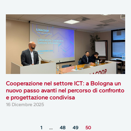
Cooperazione nel settore ICT: a Bologna un
nuovo passo avanti nel percorso di confronto
e progettazione condivisa
16 Dicembre 2025
1
…
48
49
50