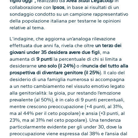
figlio oggi”,
realizzato da
Area Studi Legacoop
in
collaborazione con
Ipsos
, in base ai risultati di un
sondaggio condotto su un campione rappresentativo
della popolazione italiana per testarne le opinioni
relative al tema.
L’indagine, che aggiorna un’analoga rilevazione
effettuata due anni fa, rivela che oltre
un terzo dei
giovani under 35 desidera avere due figl
i, ma
aumenta di
9 punti
la percentuale di chi si limita a
desiderarne
uno solo (il 24%)
o r
inuncia del tutto alla
prospettiva di diventare genitore (il 25%
). Il calo del
desiderio di una famiglia numerosa si accompagna
a un netto cambiamento nel vissuto emotivo legato
alla genitorialità: la gioia, pur restando l’emozione
prevalente (al 50%), è in calo di 9 punti percentuali,
mentre crescono preoccupazione (+4 punti, al 31%,
ma al 44% per il ceto popolare) e ansia (+3 punti, al
23%, ma al 31% nel ceto popolare). Una tendenza
particolarmente evidente per gli under 30, dove la
preoccupazione viene espressa dal 38% e l’ansia dal