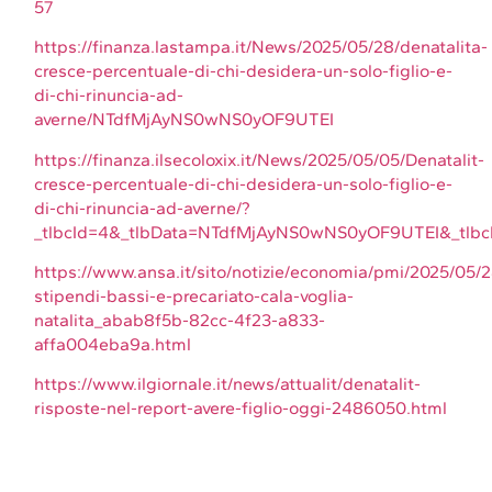
57
https://finanza.lastampa.it/News/2025/05/28/denatalita-
cresce-percentuale-di-chi-desidera-un-solo-figlio-e-
di-chi-rinuncia-ad-
averne/NTdfMjAyNS0wNS0yOF9UTEI
https://finanza.ilsecoloxix.it/News/2025/05/05/Denatalit-
cresce-percentuale-di-chi-desidera-un-solo-figlio-e-
di-chi-rinuncia-ad-averne/?
_tlbcId=4&_tlbData=NTdfMjAyNS0wNS0yOF9UTEI&_tlbc
https://www.ansa.it/sito/notizie/economia/pmi/2025/05/
stipendi-bassi-e-precariato-cala-voglia-
natalita_abab8f5b-82cc-4f23-a833-
affa004eba9a.html
https://www.ilgiornale.it/news/attualit/denatalit-
risposte-nel-report-avere-figlio-oggi-2486050.html