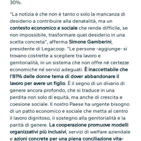
30%.
“La notizia è che non è tanto o solo la mancanza di
desiderio a contribuire alla denatalità, ma un
contesto economico e sociale
che rende difficile, se
non impossibile, trasformare quel desiderio in una
scelta concreta”, afferma
Simone Gamberini
,
presidente di Legacoop. “Le persone -aggiunge- si
trovano costrette a scegliere tra lavoro e
genitorialità, in un sistema che non offre né certezze
economiche né servizi adeguati.
È inaccettabile che
l’81% delle donne tema di dover abbandonare il
lavoro per avere un figlio
. È il segno di un divario di
genere ancora profondo, che si traduce in una
perdita non solo di equità, ma anche di crescita e
coesione sociale. Il nostro Paese ha urgente bisogno
di un patto economico e sociale che metta al centro
il lavoro dignitoso, il sostegno alla genitorialità e la
parità di genere.
La cooperazione promuove modelli
organizzativi più inclusivi
, servizi di welfare aziendale
e
azioni concrete per una piena conciliazione vita-