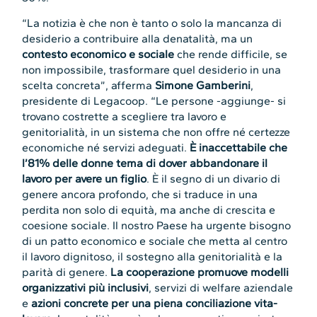
“La notizia è che non è tanto o solo la mancanza di
desiderio a contribuire alla denatalità, ma un
contesto economico e sociale
che rende difficile, se
non impossibile, trasformare quel desiderio in una
scelta concreta”, afferma
Simone Gamberini
,
presidente di Legacoop. “Le persone -aggiunge- si
trovano costrette a scegliere tra lavoro e
genitorialità, in un sistema che non offre né certezze
economiche né servizi adeguati.
È inaccettabile che
l’81% delle donne tema di dover abbandonare il
lavoro per avere un figlio
. È il segno di un divario di
genere ancora profondo, che si traduce in una
perdita non solo di equità, ma anche di crescita e
coesione sociale. Il nostro Paese ha urgente bisogno
di un patto economico e sociale che metta al centro
il lavoro dignitoso, il sostegno alla genitorialità e la
parità di genere.
La cooperazione promuove modelli
organizzativi più inclusivi
, servizi di welfare aziendale
e
azioni concrete per una piena conciliazione vita-