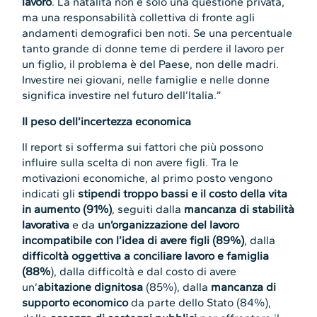
lavoro
. La natalità non è solo una questione privata,
ma una responsabilità collettiva di fronte agli
andamenti demografici ben noti. Se una percentuale
tanto grande di donne teme di perdere il lavoro per
un figlio, il problema è del Paese, non delle madri.
Investire nei giovani, nelle famiglie e nelle donne
significa investire nel futuro dell’Italia.”
Il peso dell’incertezza economica
Il report si sofferma sui fattori che più possono
influire sulla scelta di non avere figli. Tra le
motivazioni economiche, al primo posto vengono
indicati gli
stipendi troppo bassi e il costo della vita
in aumento (91%)
, seguiti dalla
mancanza di stabilità
lavorativa
e da
un’organizzazione del lavoro
incompatibile con l’idea di avere figli (89%)
, dalla
difficoltà oggettiva a conciliare lavoro e famiglia
(88%
), dalla difficoltà e dal costo di avere
un’
abitazione dignitosa
(85%), dalla
mancanza di
supporto economico
da parte dello Stato (84%),