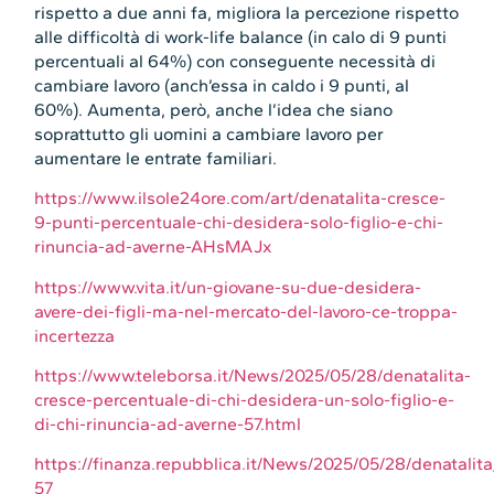
rispetto a due anni fa, migliora la percezione rispetto
alle difficoltà di work-life balance (in calo di 9 punti
percentuali al 64%) con conseguente necessità di
cambiare lavoro (anch’essa in caldo i 9 punti, al
60%). Aumenta, però, anche l’idea che siano
soprattutto gli uomini a cambiare lavoro per
aumentare le entrate familiari.
https://www.ilsole24ore.com/art/denatalita-cresce-
9-punti-percentuale-chi-desidera-solo-figlio-e-chi-
rinuncia-ad-averne-AHsMAJx
https://www.vita.it/un-giovane-su-due-desidera-
avere-dei-figli-ma-nel-mercato-del-lavoro-ce-troppa-
incertezza
https://www.teleborsa.it/News/2025/05/28/denatalita-
cresce-percentuale-di-chi-desidera-un-solo-figlio-e-
di-chi-rinuncia-ad-averne-57.html
https://finanza.repubblica.it/News/2025/05/28/denatalit
57