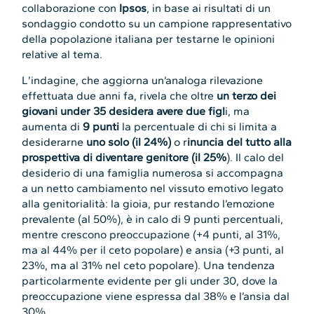
collaborazione con
Ipsos
, in base ai risultati di un
sondaggio condotto su un campione rappresentativo
della popolazione italiana per testarne le opinioni
relative al tema.
L’indagine, che aggiorna un’analoga rilevazione
effettuata due anni fa, rivela che oltre
un terzo dei
giovani under 35 desidera avere due figl
i, ma
aumenta di
9 punti
la percentuale di chi si limita a
desiderarne
uno solo (il 24%)
o r
inuncia del tutto alla
prospettiva di diventare genitore (il 25%
). Il calo del
desiderio di una famiglia numerosa si accompagna
a un netto cambiamento nel vissuto emotivo legato
alla genitorialità: la gioia, pur restando l’emozione
prevalente (al 50%), è in calo di 9 punti percentuali,
mentre crescono preoccupazione (+4 punti, al 31%,
ma al 44% per il ceto popolare) e ansia (+3 punti, al
23%, ma al 31% nel ceto popolare). Una tendenza
particolarmente evidente per gli under 30, dove la
preoccupazione viene espressa dal 38% e l’ansia dal
30%.