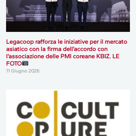
Legacoop rafforza le iniziative per il mercato
asiatico con la firma dell’accordo con
l’associazione delle PMI coreane KBIZ. LE
FOTO
11 Giugno 2026