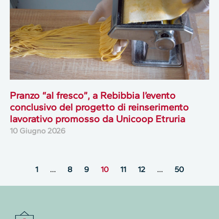
Pranzo “al fresco”, a Rebibbia l’evento
conclusivo del progetto di reinserimento
lavorativo promosso da Unicoop Etruria
10 Giugno 2026
1
…
8
9
10
11
12
…
50