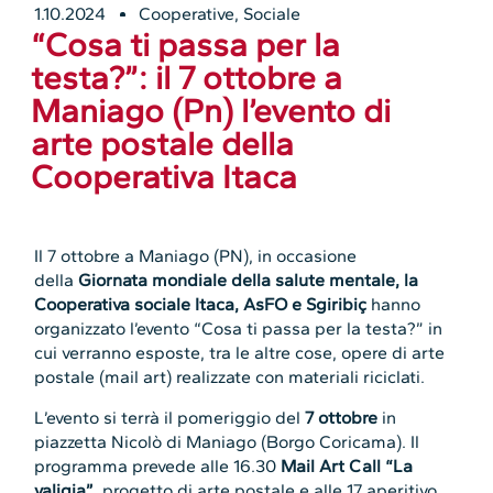
1.10.2024
Cooperative
,
Sociale
“Cosa ti passa per la
testa?”: il 7 ottobre a
Maniago (Pn) l’evento di
arte postale della
Cooperativa Itaca
Il 7 ottobre a Maniago (PN), in occasione
della
Giornata mondiale della salute mentale, la
Cooperativa sociale Itaca, AsFO e Sgiribiç
hanno
organizzato l’evento “Cosa ti passa per la testa?” in
cui verranno esposte, tra le altre cose, opere di arte
postale (mail art) realizzate con materiali riciclati.
L’evento si terrà il pomeriggio del
7 ottobre
in
piazzetta Nicolò di Maniago (Borgo Coricama). Il
programma prevede alle 16.30
Mail Art Call “La
valigia”
, progetto di arte postale e alle 17 aperitivo