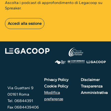
Ascolta i podcast di approfondimento di Legacoop su
Spreaker.
Accedi alla sezione
Privacy Policy
Disclaimer
Cookie Policy
Trasparenza
Via Guattani 9
Modifica
Amministrativa
00161 Roma
preferenze
Tel. 06844391
Fax 0684439406