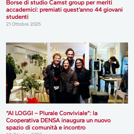
Borse di studio Camst group per meriti
accademici: premiati quest’anno 44 giovani
studenti
21 Ottobre 2025
“AI LOGGI – Plurale Conviviale”: la
Cooperativa DENSA inaugura un nuovo
spazio di comunità e incontro