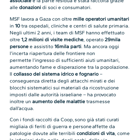
associate
e la parte residua è stata raccolta grazie
alle
donazioni
di soci e consumatori.
MSF lavora a Gaza con oltre
mille operatori umanitari
in
10
tra ospedali, cliniche e centri di salute primaria.
Negli ultimi 2 anni, i team di MSF hanno effettuato
oltre
1,2 milioni di visite mediche
, operato
29mila
persone
e assistito
16mila parti
. Ma ancora oggi
l’incerta riapertura delle frontiere non
permette l’ingresso di sufficienti aiuti umanitari,
aumentando fame e disperazione tra la popolazione.
Il
collasso del sistema idrico e fognario
–
conseguenza diretta degli attacchi mirati e dei
blocchi sistematici sui materiali da ricostruzione
imposti dalle autorità israeliane – ha provocato
inoltre un
aumento delle malattie
trasmesse
dall’acqua.
Con i fondi raccolti da Coop, sono già stati curati
migliaia di feriti di guerra e persone affette da
patologie dovute alle terribili
condizioni di vita
, come