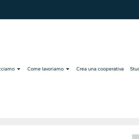
cciamo
Come lavoriamo
Crea una cooperativa
Stud