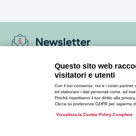
Newsletter
Accedi o iscriviti alla nostra Newsletter Legacoop
Questo sito web raccog
Informazioni per restare sempre aggiornati sul
mondo della cooperazione.
visitatori e utenti
Con il tuo consenso, noi e i nostri partner 
Iscriviti
ed elaborare i dati personali come, ad esem
Poiché rispettiamo il tuo diritto alla privacy
Clicca su preferenze GDPR per saperne di
Archivio Newsletter
Visualizza la Cookie Policy Completa