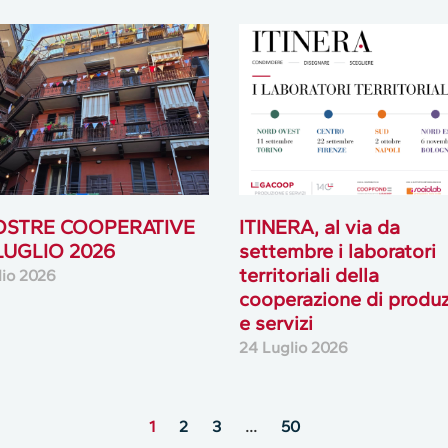
OSTRE COOPERATIVE
ITINERA, al via da
 LUGLIO 2026
settembre i laboratori
territoriali della
lio 2026
cooperazione di produ
e servizi
24 Luglio 2026
1
2
3
…
50