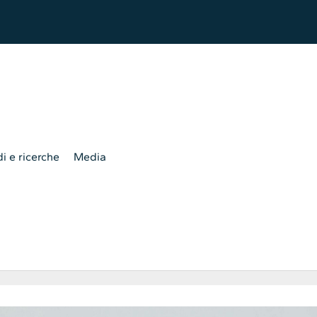
i e ricerche
Media