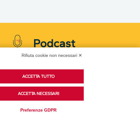
Podcast
Rifiuta cookie non necessari ✕
Ascolta i podcast di approfondimento di Legacoop
ACCETTA TUTTO
su Spreaker.
ACCETTA NECESSARI
Accedi alla sezione
Preferenze GDPR