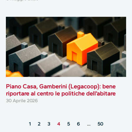
Piano Casa, Gamberini (Legacoop): bene
riportare al centro le politiche dell’abitare
30 Aprile 2026
1
2
3
4
5
6
…
50