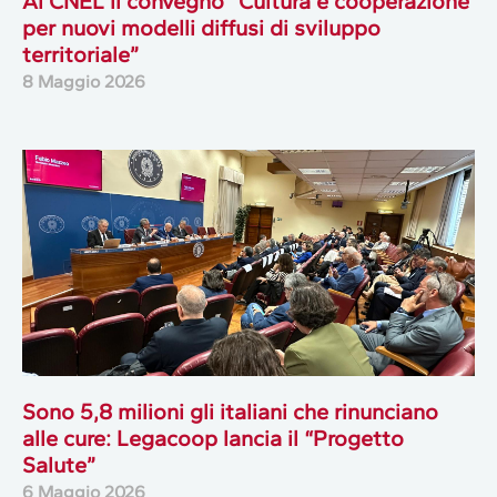
Al CNEL il convegno “Cultura e cooperazione
per nuovi modelli diffusi di sviluppo
territoriale”
8 Maggio 2026
Sono 5,8 milioni gli italiani che rinunciano
alle cure: Legacoop lancia il “Progetto
Salute”
6 Maggio 2026