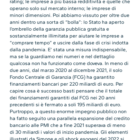
rating; le imprese a più bassa redditività e quelle che
operano solo sul mercato interno; le imprese di
minori dimensioni. Poi abbiamo vissuto per oltre due
anni dentro una sorta di “bolla”: lo Stato ha aperto
l’ombrello della garanzia pubblica gratuita e
sostanzialmente illimitata per aiutare le imprese a
“comprare tempo” e uscire dalla fase di crisi indotta
dalla pandemia. E’ stata una misura indispensabile,
ma se la guardiamo nei numeri e nel dettaglio
qualcosa non ha funzionato come doveva. In meno di
due anni, dal marzo 2020 al dicembre 2021, il solo
Fondo Centrale di Garanzia (FCG) ha garantito
finanziamenti bancari per 220 miliardi di euro. Per
capire cosa è successo basti pensare che il totale
dei finanziamenti garantiti dal FCG nei 20 anni
precedenti si è fermato a soli 195 miliardi di euro.
Purtroppo, a questo enorme impegno pubblico non
ha fatto seguito una parallela espansione del credito
bancario alle PMI che a fine 2021 superava di meno
di 30 miliardi i valori di inizio pandemia. Gli elementi
illustrati da Simone e gli shock esogeni del 2022 si