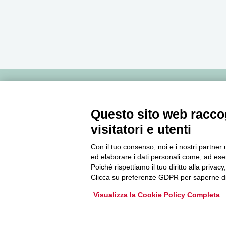
Newsletter
Questo sito web raccog
visitatori e utenti
Accedi o iscriviti alla nostra Newsletter Legacoop
Informazioni per restare sempre aggiornati sul
Con il tuo consenso, noi e i nostri partner 
mondo della cooperazione.
ed elaborare i dati personali come, ad esem
Poiché rispettiamo il tuo diritto alla privacy
Clicca su preferenze GDPR per saperne di
Iscriviti
Visualizza la Cookie Policy Completa
Archivio Newsletter