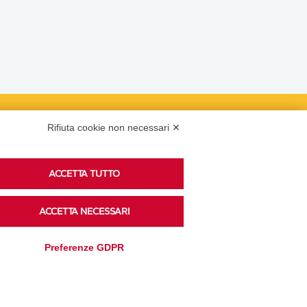
Rifiuta cookie non necessari ✕
Podcast
ACCETTA TUTTO
Ascolta i podcast di approfondimento di Legacoop
ACCETTA NECESSARI
su Spreaker.
Preferenze GDPR
Accedi alla sezione