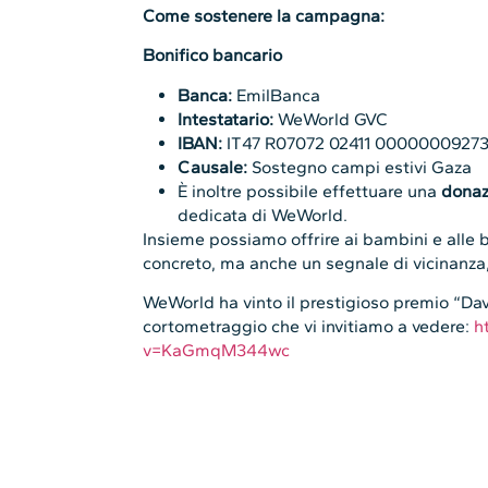
Come sostenere la campagna:
Bonifico bancario
Banca:
EmilBanca
Intestatario:
WeWorld GVC
IBAN:
IT47 R07072 02411 0000000927
Causale:
Sostegno campi estivi Gaza
È inoltre possibile effettuare una
donaz
dedicata di WeWorld.
Insieme possiamo offrire ai bambini e alle
concreto, ma anche un segnale di vicinanza,
WeWorld ha vinto il prestigioso premio “Dav
cortometraggio che vi invitiamo a vedere:
h
v=KaGmqM344wc