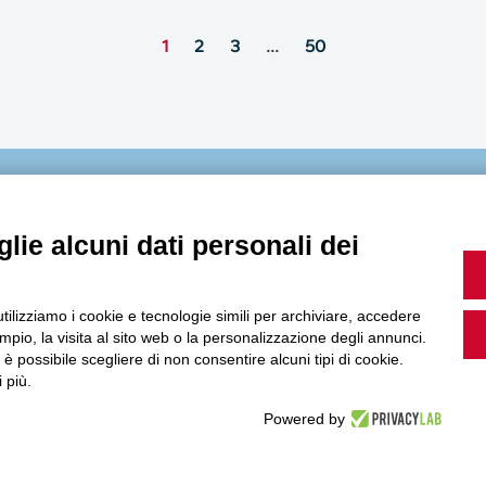
1
2
3
…
50
MultiMedia
lie alcuni dati personali dei
utilizziamo i cookie e tecnologie simili per archiviare, accedere
Guarda i nostri video, storie e webinar.
pio, la visita al sito web o la personalizzazione degli annunci.
, è possibile scegliere di non consentire alcuni tipi di cookie.
 più.
Powered by
Accedi a Youtube