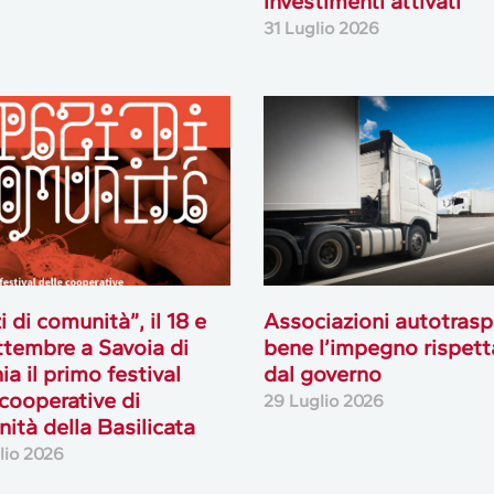
investimenti attivati
31 Luglio 2026
i di comunità”, il 18 e
Associazioni autotrasp
ttembre a Savoia di
bene l’impegno rispett
ia il primo festival
dal governo
 cooperative di
29 Luglio 2026
ità della Basilicata
lio 2026