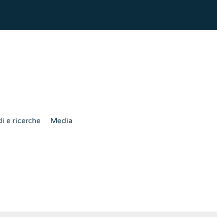
i e ricerche
Media