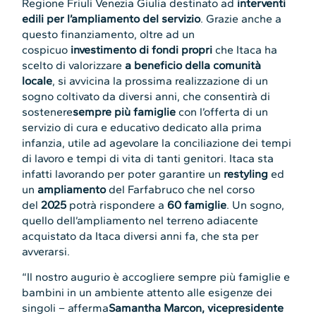
Regione Friuli Venezia Giulia destinato ad
interventi
edili per l’ampliamento del servizio
. Grazie anche a
questo finanziamento, oltre ad un
cospicuo
investimento di fondi propri
che Itaca ha
scelto di valorizzare
a beneficio della comunità
locale
, si avvicina la prossima realizzazione di un
sogno coltivato da diversi anni, che consentirà di
sostenere
sempre più famiglie
con l’offerta di un
servizio di cura e educativo dedicato alla prima
infanzia, utile ad agevolare la conciliazione dei tempi
di lavoro e tempi di vita di tanti genitori. Itaca sta
infatti lavorando per poter garantire un
restyling
ed
un
ampliamento
del Farfabruco che nel corso
del
2025
potrà rispondere a
60 famiglie
. Un sogno,
quello dell’ampliamento nel terreno adiacente
acquistato da Itaca diversi anni fa, che sta per
avverarsi.
“Il nostro augurio è accogliere sempre più famiglie e
bambini in un ambiente attento alle esigenze dei
singoli – afferma
Samantha Marcon, vicepresidente