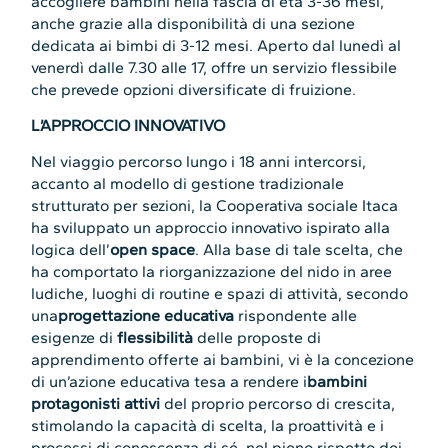
accogliere bambini nella fascia di età 3-36 mesi,
anche grazie alla disponibilità di una sezione
dedicata ai bimbi di 3-12 mesi. Aperto dal lunedì al
venerdì dalle 7.30 alle 17, offre un servizio flessibile
che prevede opzioni diversificate di fruizione.
L’APPROCCIO INNOVATIVO
Nel viaggio percorso lungo i 18 anni intercorsi,
accanto al modello di gestione tradizionale
strutturato per sezioni, la Cooperativa sociale Itaca
ha sviluppato un approccio innovativo ispirato alla
logica dell’
open space
. Alla base di tale scelta, che
ha comportato la riorganizzazione del nido in aree
ludiche, luoghi di routine e spazi di attività, secondo
una
progettazione educativa
rispondente alle
esigenze di
flessibilità
delle proposte di
apprendimento offerte ai bambini, vi è la concezione
di un’azione educativa tesa a rendere i
bambini
protagonisti attivi
del proprio percorso di crescita,
stimolando la capacità di scelta, la proattività e i
processi di conoscenza di sé, nel pieno rispetto dei