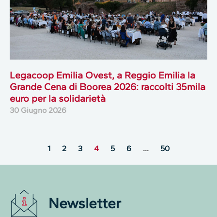
Legacoop Emilia Ovest, a Reggio Emilia la
Grande Cena di Boorea 2026: raccolti 35mila
euro per la solidarietà
30 Giugno 2026
1
2
3
4
5
6
…
50
Newsletter