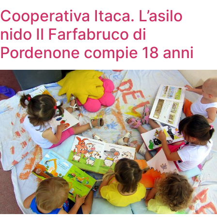
Cooperativa Itaca. L’asilo
nido Il Farfabruco di
Pordenone compie 18 anni