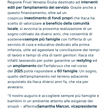
Regione Friuli Venezia Giulia destinato ad
interventi
edili per l’ampliamento del servizio
. Grazie anche a
questo finanziamento, oltre ad un
cospicuo
investimento di fondi propri
che Itaca ha
scelto di valorizzare
a beneficio della comunità
locale
, si avvicina la prossima realizzazione di un
sogno coltivato da diversi anni, che consentirà di
sostenere
sempre più famiglie
con l’offerta di un
servizio di cura e educativo dedicato alla prima
infanzia, utile ad agevolare la conciliazione dei tempi
di lavoro e tempi di vita di tanti genitori. Itaca sta
infatti lavorando per poter garantire un
restyling
ed
un
ampliamento
del Farfabruco che nel corso
del
2025
potrà rispondere a
60 famiglie
. Un sogno,
quello dell’ampliamento nel terreno adiacente
acquistato da Itaca diversi anni fa, che sta per
avverarsi.
“Il nostro augurio è accogliere sempre più famiglie e
bambini in un ambiente attento alle esigenze dei
singoli – afferma
Samantha Marcon, vicepresidente