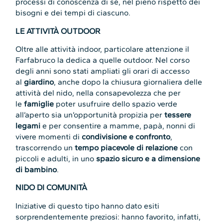
processi di conoscenza di sé, nel pieno rispetto dei
bisogni e dei tempi di ciascuno.
LE ATTIVITÀ OUTDOOR
Oltre alle attività indoor, particolare attenzione il
Farfabruco la dedica a quelle outdoor. Nel corso
degli anni sono stati ampliati gli orari di accesso
al
giardino
, anche dopo la chiusura giornaliera delle
attività del nido, nella consapevolezza che per
le
famiglie
poter usufruire dello spazio verde
all’aperto sia un’opportunità propizia per
tessere
legami
e per consentire a mamme, papà, nonni di
vivere momenti di
condivisione e confronto
,
trascorrendo un
tempo piacevole di relazione
con
piccoli e adulti, in uno
spazio sicuro e a dimensione
di bambino
.
NIDO DI COMUNITÀ
Iniziative di questo tipo hanno dato esiti
sorprendentemente preziosi: hanno favorito, infatti,