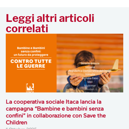
Leggi altri articoli
correlati
La cooperativa sociale Itaca lancia la
campagna “Bambine e bambini senza
confini” in collaborazione con Save the
Children