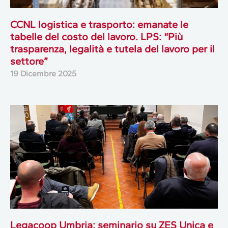
CCNL logistica e trasporto: emanate le
tabelle del costo del lavoro. LPS: “Più
trasparenza, legalità e tutela del lavoro per il
settore”
19 Dicembre 2025
Legacoop Umbria: seminario su ZES Unica e