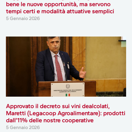
bene le nuove opportunità, ma servono
tempi certi e modalità attuative semplici
5 Gennaio 2026
Approvato il decreto sui vini dealcolati,
Maretti (Legacoop Agroalimentare): prodotti
dall’11% delle nostre cooperative
5 Gennaio 2026