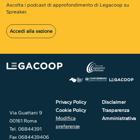
Ascolta i podcast di approfondimento di Legacoop su
Spreaker.
Accedi alla sezione
Privacy Policy
Disclaimer
Cookie Policy
Trasparenza
Via Guattani 9
Modifica
Amministrativa
00161 Roma
preferenze
Tel. 06844391
Fax 0684439406