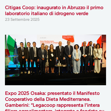
Citigas Coop: inaugurato in Abruzzo il primo
laboratorio italiano di idrogeno verde
23 Settembre 2025
Expo 2025 Osaka: presentato il Manifesto
Cooperativo della Dieta Mediterranea.
Gamberini: “Legacoop rappresenta l’intera