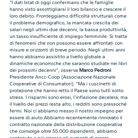
“I dati Istat di oggi confermano che le famiglie
hanno visto assottigliarsi il loro bilancio e crescere il
loro debito. Fronteggiamo difficoltà strutturali come
il problema demografico, la mancata crescita dei
salari negli ultimi due decenni, la bassa produttività,
un tasso insufficiente di impiego femminile. Si tratta
di fenomeni che non possono essere affrontati con
misure e orizzonti di breve periodo. Negli ultimi anni
hanno abbiamo assistito a livello globale a
dinamiche economiche che saranno studiate nei libri
dei prossimi decenni”, osserva
Marco Pedroni
Presidente Ancc-Coop (Associazione Nazionale
Cooperative di Consumatori). “Ma i cuscinetti di
protezione che hanno retto il Paese sono tutti sotto
stress. I risparmi sono erosi, l’inflazione decelera, ma
il livello dei prezzi resta alto, i redditi sono pressoché
fermi. Noi ci abbiamo messo il nostro impegno per
essere di aiuto.Abbiamo recentemente rinnovato il
contratto nazionale della distribuzione cooperativa
che coinvolge oltre 55.000 dipendenti, abbiamo
contenuto a più riprese gli aumenti di prezzo