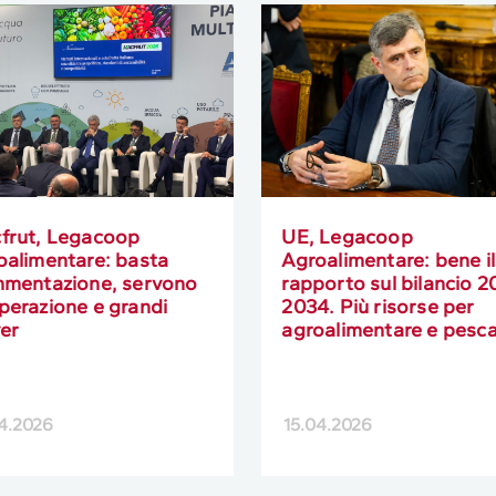
frut, Legacoop
UE, Legacoop
oalimentare: basta
Agroalimentare: bene il
mmentazione, servono
rapporto sul bilancio 2
perazione e grandi
2034. Più risorse per
yer
agroalimentare e pesc
4.2026
15.04.2026