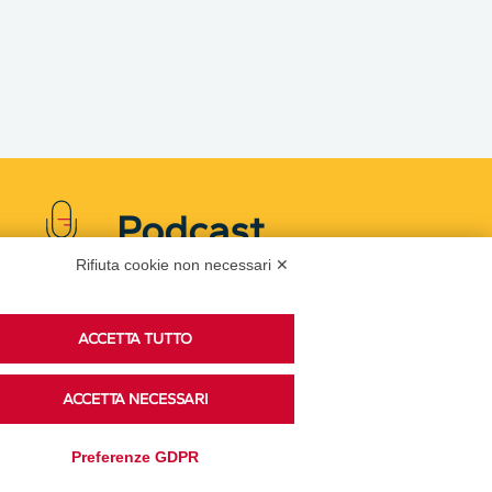
Podcast
Rifiuta cookie non necessari ✕
Ascolta i podcast di approfondimento di Legacoop
ACCETTA TUTTO
su Spreaker.
ACCETTA NECESSARI
Accedi alla sezione
Preferenze GDPR