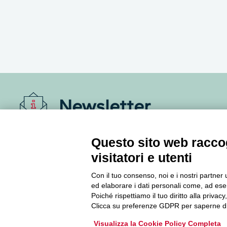
Newsletter
Accedi o iscriviti alla nostra Newsletter Legacoop
Questo sito web raccog
Informazioni per restare sempre aggiornati sul
visitatori e utenti
mondo della cooperazione.
Con il tuo consenso, noi e i nostri partner 
ed elaborare i dati personali come, ad esem
Iscriviti
Poiché rispettiamo il tuo diritto alla privacy
Clicca su preferenze GDPR per saperne di
Archivio Newsletter
Visualizza la Cookie Policy Completa