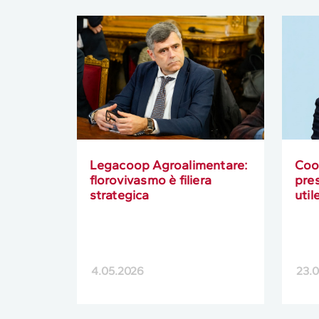
Legacoop Agroalimentare:
Coo
florovivasmo è filiera
pres
strategica
util
4.05.2026
23.