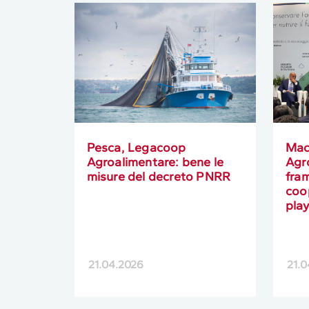
Pesca, Legacoop
Mac
Agroalimentare: bene le
Agr
misure del decreto PNRR
fra
coo
pla
21.04.2026
21.0