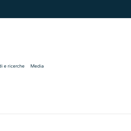
i e ricerche
Media