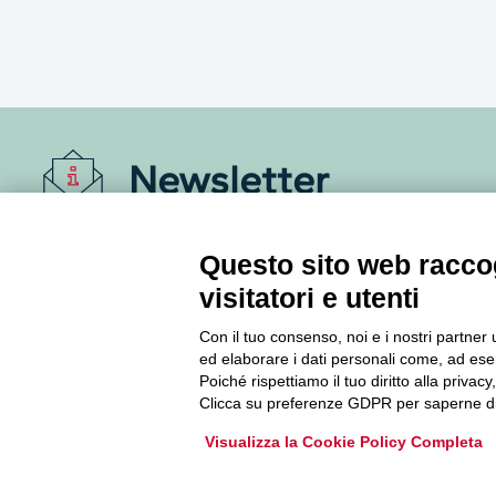
Newsletter
Accedi o iscriviti alla nostra Newsletter Legacoop
Questo sito web raccog
Informazioni per restare sempre aggiornati sul
mondo della cooperazione.
visitatori e utenti
Con il tuo consenso, noi e i nostri partner 
Iscriviti
ed elaborare i dati personali come, ad esem
Poiché rispettiamo il tuo diritto alla privacy
Clicca su preferenze GDPR per saperne di
Archivio Newsletter
Visualizza la Cookie Policy Completa