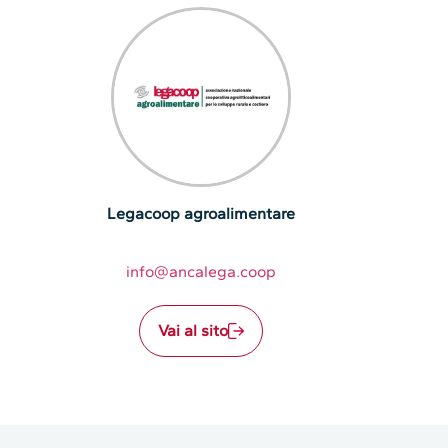
Legacoop agroalimentare
info@ancalega.coop
Vai al sito