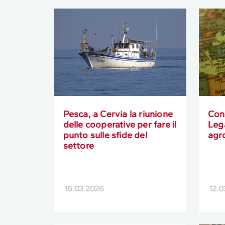
Pesca, a Cervia la riunione
Conf
delle cooperative per fare il
Leg
punto sulle sfide del
agro
settore
16.03.2026
12.0