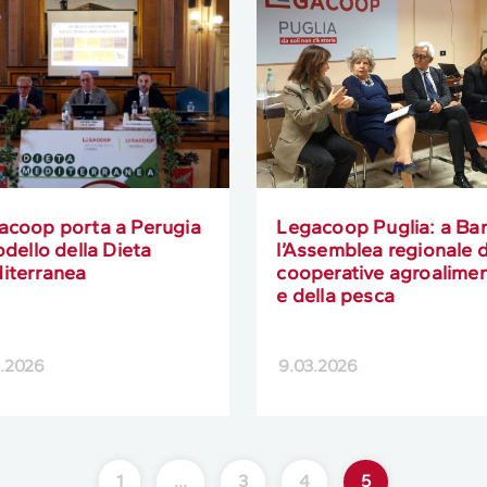
acoop porta a Perugia
Legacoop Puglia: a Bar
odello della Dieta
l’Assemblea regionale d
iterranea
cooperative agroalimen
e della pesca
3.2026
9.03.2026
1
…
3
4
5