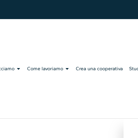
cciamo
Come lavoriamo
Crea una cooperativa
Stud