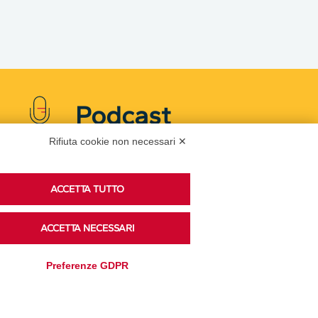
Podcast
Rifiuta cookie non necessari ✕
Ascolta i podcast di approfondimento di Legacoop
ACCETTA TUTTO
su Spreaker.
ACCETTA NECESSARI
Accedi alla sezione
Preferenze GDPR