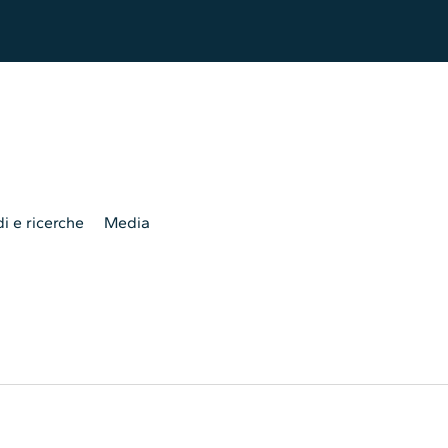
i e ricerche
Media