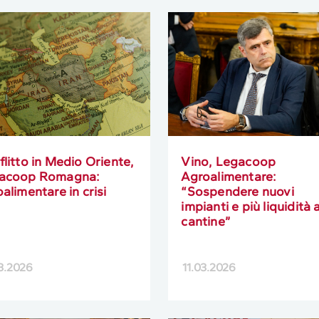
litto in Medio Oriente,
Vino, Legacoop
acoop Romagna:
Agroalimentare:
alimentare in crisi
“Sospendere nuovi
impianti e più liquidità a
cantine”
3.2026
11.03.2026