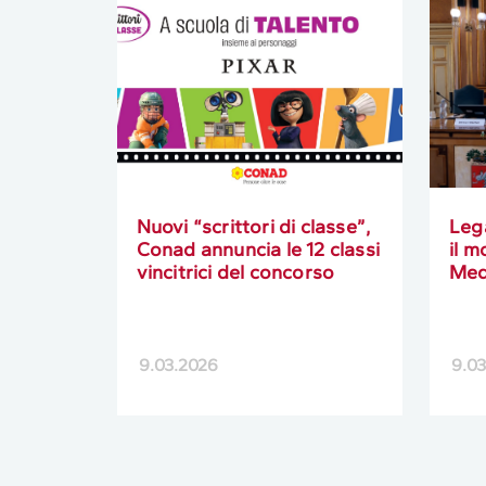
Nuovi “scrittori di classe”,
Leg
Conad annuncia le 12 classi
il m
vincitrici del concorso
Med
9.03.2026
9.0