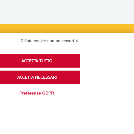
Podcast
Rifiuta cookie non necessari ✕
ACCETTA TUTTO
Ascolta i podcast di approfondimento di Legacoop
su Spreaker.
ACCETTA NECESSARI
Preferenze GDPR
Accedi alla sezione