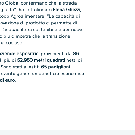
Expo Global confermano che la strada
 giusta”, ha sottolineato
Elena Ghezzi
,
coop Agroalimentare. “La capacità di
novazione di prodotto ci permette di
r l’acquacoltura sostenibile e per nuove
io blu dimostra che la transizione
ha cocluso.
ziende espositrici
provenienti da
86
di più di
52.950 metri quadrati
netti di
Sono stati allestiti
65 padiglioni
l’evento generi un beneficio economico
 di euro
.