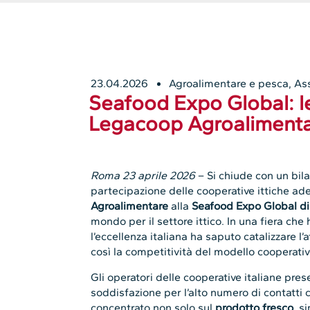
23.04.2026
Agroalimentare e pesca
,
As
Seafood Expo Global: l
Legacoop Agroalimenta
Roma 23 aprile 2026
– Si chiude con un bil
partecipazione delle cooperative ittiche ad
Agroalimentare
alla
Seafood Expo Global di
mondo per il settore ittico. In una fiera che
l’eccellenza italiana ha saputo catalizzare l
così la competitività del modello cooperati
Gli operatori delle cooperative italiane pre
soddisfazione per l’alto numero di contatti c
concentrato non solo sul
prodotto fresco
, s