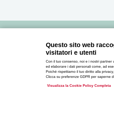
Newsletter
Questo sito web raccog
visitatori e utenti
Accedi o iscriviti alla nostra Newsletter Legacoop
Informazioni per restare sempre aggiornati sul
Con il tuo consenso, noi e i nostri partner 
mondo della cooperazione.
ed elaborare i dati personali come, ad esem
Poiché rispettiamo il tuo diritto alla privacy
Clicca su preferenze GDPR per saperne di
Iscriviti
Visualizza la Cookie Policy Completa
Archivio Newsletter