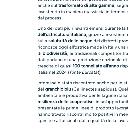
anche sul
trasformato di alta gamma
, segm
investendo in maniera massiccia in termini d
dei processi.
Uno dei dati più rilevanti emersi durante la 
dell’ostricoltura italiana
, grazie a investimen
sulla
salubrità delle acque
dei distretti prod
riconosce oggi all’ostrica made in Italy una 
di
biodiversità
, ai tradizionali competitor fra
dati parlano di una produzione nazionale di 
crescita di quasi
100 tonnellate all’anno
risp
Italia nel 2024 (
fonte Eurostat
).
Interesse è stato riscontrato anche per le s
del
granchio blu
(Callinectes sapidus). Que
ambientale e produttiva per le lagune italia
resilienza delle cooperative
, in un’opportun
presentate le prime linee di prodotto lavorat
hanno trovato riscontri molto positivi in me
specie e affascinati dalla qualità della lavor