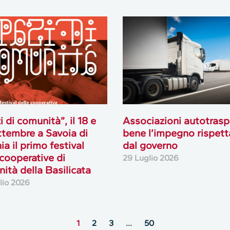
i di comunità”, il 18 e
Associazioni autotrasp
ttembre a Savoia di
bene l’impegno rispett
ia il primo festival
dal governo
 cooperative di
29 Luglio 2026
ità della Basilicata
lio 2026
1
2
3
…
50