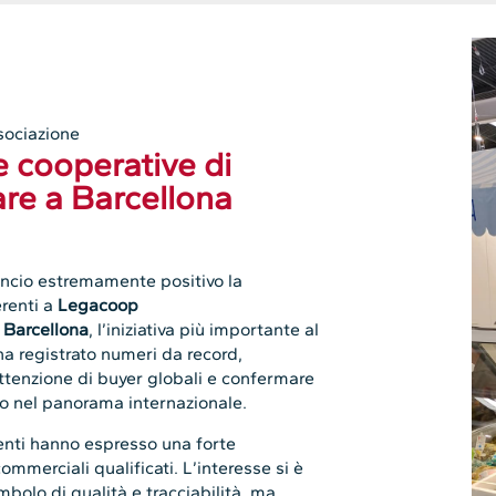
sociazione
e cooperative di
re a Barcellona
ancio estremamente positivo la
erenti a
Legacoop
 Barcellona
, l’iniziativa più importante al
 ha registrato numeri da record,
’attenzione di buyer globali e confermare
vo nel panorama internazionale.
senti hanno espresso una forte
ommerciali qualificati. L’interesse si è
imbolo di qualità e tracciabilità, ma