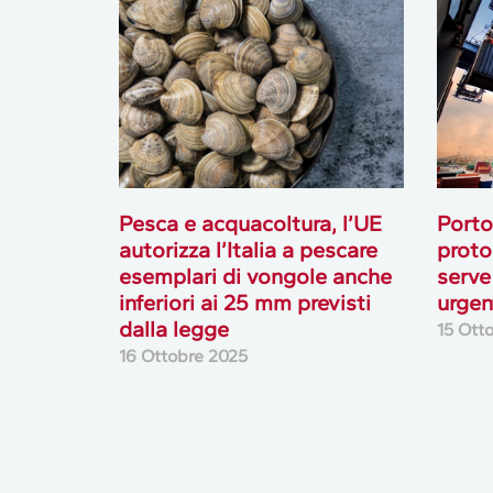
Pesca e acquacoltura, l’UE
Porto
autorizza l’Italia a pescare
proto
esemplari di vongole anche
serve
inferiori ai 25 mm previsti
urgen
dalla legge
15 Ott
16 Ottobre 2025