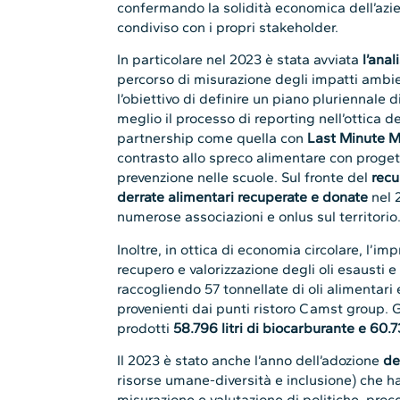
confermando la solidità economica dell’azie
condiviso con i propri stakeholder.
In particolare nel 2023 è stata avviata
l’anal
percorso di misurazione degli impatti ambie
l’obiettivo di definire un piano pluriennale 
meglio il processo di reporting nell’ottica d
partnership come quella con
Last Minute M
contrasto allo spreco alimentare con proget
prevenzione nelle scuole. Sul fronte del
recu
derrate alimentari recuperate e donate
nel 
numerose associazioni e onlus sul territorio
Inoltre, in ottica di economia circolare, l’im
recupero e valorizzazione degli oli esausti e d
raccogliendo 57 tonnellate di oli alimentari e
provenienti dai punti ristoro Camst group. G
prodotti
58.796 litri di biocarburante e 60
Il 2023 è stato anche l’anno dell’adozione
de
risorse umane-diversità e inclusione) che ha
misurazione e valutazione di politiche, proce