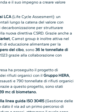
nda e il suo impegno a creare valore
isi LCA
(Life Cycle Assesment): un
ntali lungo la catena del valore con
di decarbonizzazione per strutturare
ella nuova direttiva CSRD. Grazie anche a
arket
, Camst group è inoltre attiva nel
ti di educazione alimentare per la
pero del cibo
, sono
36 le tonnellate di
2023 grazie alla collaborazione con
.
presa ha proseguito il progetto di
ei rifiuti organici con il
Gruppo HERA
,
sausti e 790 tonnellate di rifiuti organici
razie a questo progetto, sono stati
.739 mc di biometano.
lla linea guida ISO 30415
(Gestione delle
 dato il via ad un primo percorso di
dure e prassi, attraverso il quale sono