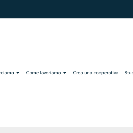
cciamo
Come lavoriamo
Crea una cooperativa
Stud