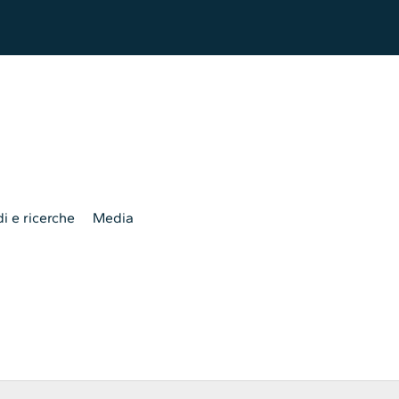
i e ricerche
Media