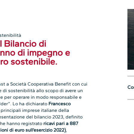
stenibilità
 Bilancio di
anno di impegno e
ro sostenibile.
mst a Società Cooperativa Benefit con cui
Con
 di sostenibilità allo scopo di avere un
nte per operare in modo responsabile e
lder”. Lo ha dichiarato
Francesco
 principali imprese italiane della
resentazione del bilancio 2023, definito
o che hanno registrato
ricavi pari a 887
ioni di euro sull’esercizio 2022)
,