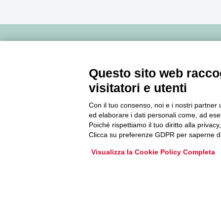
Newsletter
Questo sito web raccog
Accedi o iscriviti alla nostra Newsletter Legacoop
visitatori e utenti
Informazioni per restare sempre aggiornati sul
mondo della cooperazione.
Con il tuo consenso, noi e i nostri partner 
ed elaborare i dati personali come, ad esem
Poiché rispettiamo il tuo diritto alla privacy
Clicca su preferenze GDPR per saperne di
Iscriviti
Visualizza la Cookie Policy Completa
Archivio Newsletter