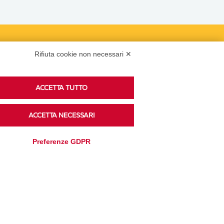
Podcast
Rifiuta cookie non necessari ✕
ACCETTA TUTTO
Ascolta i podcast di approfondimento di Legacoop
su Spreaker.
ACCETTA NECESSARI
Preferenze GDPR
Accedi alla sezione