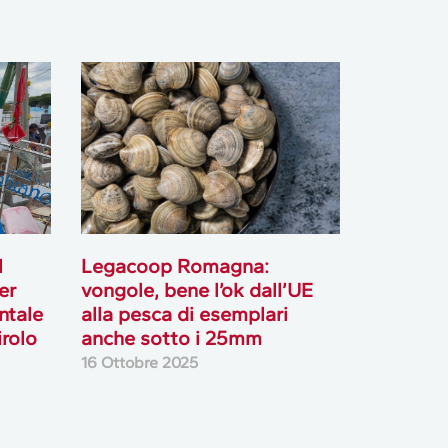
l
Legacoop Romagna:
er
vongole, bene l’ok dall’UE
ntale
alla pesca di esemplari
irolo
anche sotto i 25mm
16 Ottobre 2025