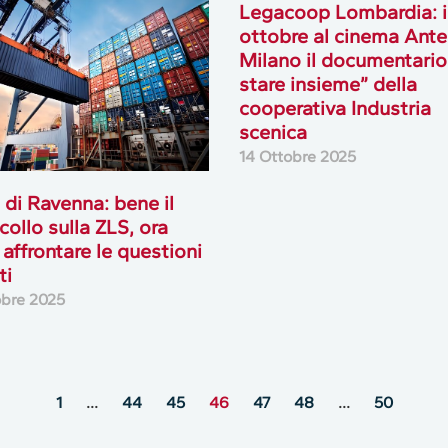
Legacoop Lombardia: i
ottobre al cinema Ante
Milano il documentario
stare insieme” della
cooperativa Industria
scenica
14 Ottobre 2025
 di Ravenna: bene il
collo sulla ZLS, ora
 affrontare le questioni
ti
obre 2025
1
…
44
45
46
47
48
…
50