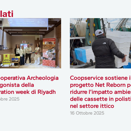
lati
operativa Archeologia
Coopservice sostiene i
gonista della
progetto Net Reborn p
ration week di Riyadh
ridurre l’impatto ambie
delle cassette in polist
obre 2025
nel settore ittico
16 Ottobre 2025