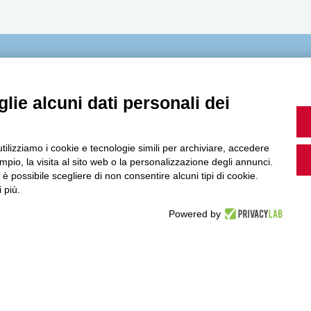
MultiMedia
lie alcuni dati personali dei
Guarda i nostri video, storie e webinar.
utilizziamo i cookie e tecnologie simili per archiviare, accedere
pio, la visita al sito web o la personalizzazione degli annunci.
, è possibile scegliere di non consentire alcuni tipi di cookie.
 più.
Powered by
Accedi a Youtube
Seguici sui nostri canali social: