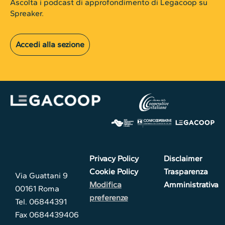
Ascolta i podcast di approfondimento di Legacoop su
Spreaker.
Accedi alla sezione
Privacy Policy
Disclaimer
Cookie Policy
Trasparenza
Via Guattani 9
Modifica
Amministrativa
00161 Roma
preferenze
Tel. 06844391
Fax 0684439406